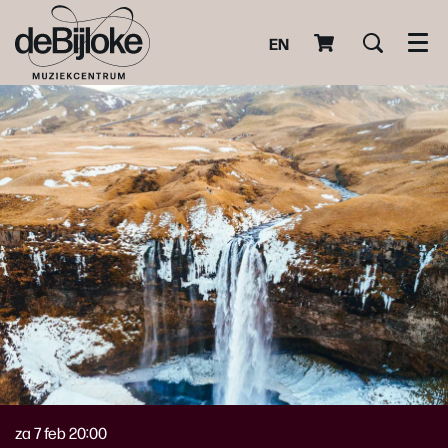
EN
Men
za 7 feb
20:00