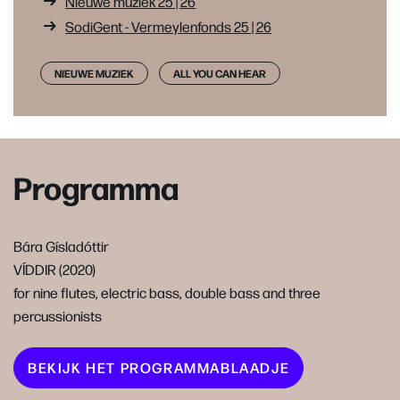
Nieuwe muziek 25 | 26
SodiGent - Vermeylenfonds 25 | 26
NIEUWE MUZIEK
ALL YOU CAN HEAR
Programma
Bára Gísladóttir
VÍDDIR (2020)
for nine flutes, electric bass, double bass and three
percussionists
BEKIJK HET PROGRAMMABLAADJE