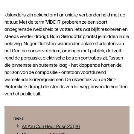
IJslanders zijn gekend om hun unieke verbondenheid met de
natuur. Met de term ‘VÍDDIR’ proberen ze een soort
onbegrensde weidsheid te vatten: iets wat blijft resoneren en
steeds verder draagt. Bára Gísladóttir plaatst je midden in die
beleving. Negen fluitisten, waaronder enkele studenten van
het Gentse conservatorium, omringen het publiek, dat zelf
rond de percussie, elektrische bas en contrabas zit. Tussen
die binnenste en buitenste laag – het kloppende hart en de
horizon van de compositie – ontstaan voortdurend
wemelende klankorganismen. De akoestiek van de Sint-
Pieterskerk draagt die steeds verder weg, boven de hoofden
van het publiek uit.
reeks:
All You Can Hear Pass 25 | 26