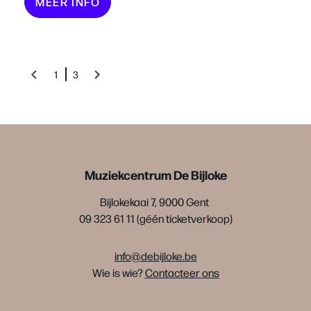
MEER INFO
1
3
Muziekcentrum De Bijloke
Bijlokekaai 7, 9000 Gent
09 323 61 11 (géén ticketverkoop)
info@debijloke.be
Wie is wie?
Contacteer ons