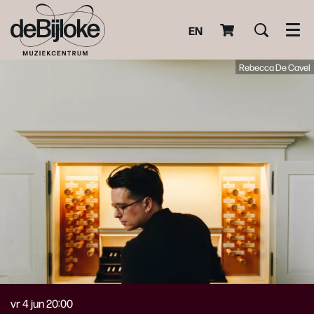
EN
Men
Rebecca De Cavel
vr 4 jun
20:00