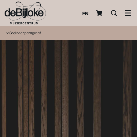
EN
Men
Snel naar paragraaf