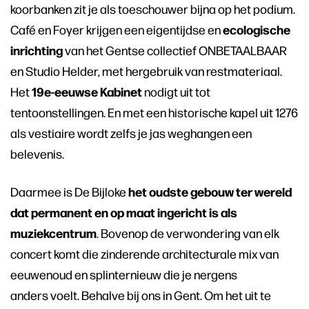
koorbanken zit je als toeschouwer bijna op het podium.
ecologische
Café en Foyer krijgen een eigentijdse en
inrichting
van het Gentse collectief ONBETAALBAAR
en Studio Helder,
met hergebruik van restmateriaal.
19e-eeuwse Kabinet
Het
nodigt uit tot
tentoonstellingen. En met een historische kapel uit 1276
als vestiaire wordt zelfs je jas weghangen een
belevenis.
Inzoomen
het oudste gebouw ter wereld
Daarmee is De Bijloke
dat permanent en op maat ingericht is als
muziekcentrum
. Bovenop de verwondering van elk
concert komt die zinderende architecturale mix van
eeuwenoud en splinternieuw die je nergens
anders voelt. Behalve bij ons in Gent. Om het uit te