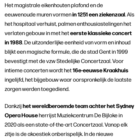
Het magistrale eikenhouten plafond en de
in 1251 een ziekenzaal
eeuwenoude muren vormen
. Als
het hospitaal verhuist, palmen enthousiastelingen het
eerste klassieke concert
verlaten gebouw in met het
in 1988
. De uitzonderlijke eenheid van vorm en inhoud
blijkt een magische formule, die de stad Gent in 1999
bevestigt met de vzw Stedelijke Concertzaal. Voor
16e-eeuwse Kraakhuis
intieme concerten wordt het
ingelijfd, het bijgebouw waar oorspronkelijk de laatste
zorgen werden toegediend.
het wereldberoemde team achter het Sydney
Dankzij
Opera House
herrijst Muziekcentrum De Bijloke in
2020 als een state-of-the-art Concertzaal. Vanop elk
zitje is de akoestiek onberispelijk. In de nieuwe