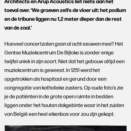
Architects en Arup Acoustics liet niets aan het
toeval over. ‘We groeven zelfs de vloer uit: het podium
en de tribune liggen nu 1,2 meter dieper dan de rest
van de zaal.’
Hoeveel concertzalen gaan al acht eeuwen mee? Het
Gentse Muziekcentrum De Bijloke is zonder enige
twijfel uniek in zijn soort. Niet dat het gebouw altijd een
muziekcentrum is geweest. In 1251 werd het
opgetrokken als hospitaal en gerund door een
congregatie van katholieke zusters. Op oude foto’s zie
je de patiënten in de grote open ruimte in bedden
liggen onder het houten dakgebinte waar in het zuiden
van België een heel eikenbos voor zou zijn gekapt.