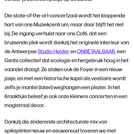
Die state-of-the-art-concertzaal wordt het kloppende
hart van ons Muziekcentrum, maar daar blijft het niet
bij. De ingang verhuist naar ons Café, dat een
bruisende plek wordt dankzij het originele interieur van
de Antwerpse
Studio Helder
en
ONBETAALBAAR
, een
Gents collectief dat ecologie en hergebruik hoog in het
vaandel draagt. Ze staken ook de Foyer in een nieuw
Inzoomen
Inzoomen
jasje, en met een historische kapel als vestiaire wordt
zelfs je mantel (laten) weghangen een plezier. In het
Kraakhuis beleef je ook onze kleinere concerten in een
magistraal decor.
Dankzij die zinderende architecturale mix van
spiksplinternieuw en eeuwenoud toveren we met