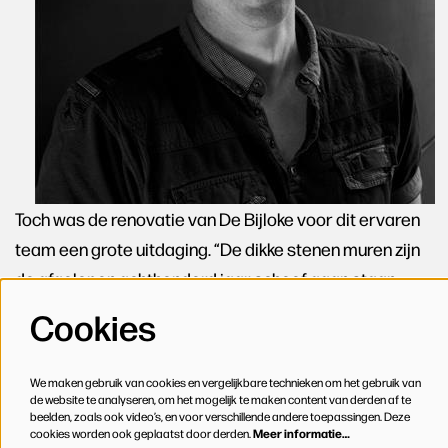
Toch was de renovatie van De Bijloke voor dit ervaren
team een grote uitdaging. “De dikke stenen muren zijn
de afgelopen achthonderd jaar scheef gaan staan,
waardoor het geluid over de hoofden van het publiek
Cookies
naar boven kaatst”, legt Ned Crowe (foto links) van
Arup vanuit Londen aan de telefoon uit. “Terwijl het doel
We maken gebruik van cookies en vergelijkbare technieken om het gebruik van
juist is om de mensen onder te dompelen in de muziek.
de website te analyseren, om het mogelijk te maken content van derden af te
beelden, zoals ook video’s, en voor verschillende andere toepassingen. Deze
Early reflection is belangrijk, omdat je de muziek dicht
cookies worden ook geplaatst door derden.
Meer informatie…