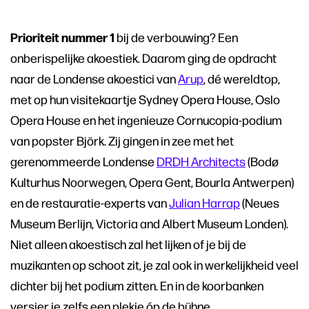
Prioriteit nummer 1
bij de verbouwing? Een
onberispelijke akoestiek. Daarom ging de opdracht
naar de Londense akoestici van
Arup
, dé wereldtop,
met op hun visitekaartje Sydney Opera House, Oslo
Opera House en het ingenieuze Cornucopia-podium
van popster Björk. Zij gingen in zee met het
gerenommeerde Londense
DRDH Architects
(Bodø
Kulturhus Noorwegen, Opera Gent, Bourla Antwerpen)
en de restauratie-experts van
Julian Harrap
(Neues
Museum Berlijn, Victoria and Albert Museum Londen).
Niet alleen akoestisch zal het lijken of je bij de
muzikanten op schoot zit, je zal ook in werkelijkheid veel
dichter bij het podium zitten. En in de koorbanken
versier je zelfs een plekje óp de bühne.