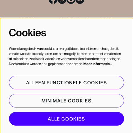
Meld je aan voor de digitale nieuwsbrief
Cookies
INSCHRIJVEN
We maken gebruik van cookies en vergelijkbare technieken om het gebruik
van de website te analyseren, om het mogelijk te maken content van derden
af te beelden, zoals ook video’s, en voor verschillende andere toepassingen.
Deze cookies worden ook geplaatst door derden.
Meer informatie…
ALLEEN FUNCTIONELE COOKIES
MINIMALE COOKIES
© de Bijloke
ALLE COOKIES
Powered by
CultureSuite