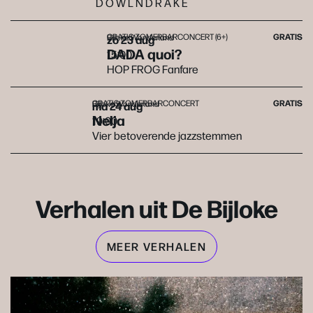
D O W L N D R A K E
GRATIS ZOMERBARCONCERT (6+)
GRATIS
zo 23 aug
Bijloke Wonderland
DADA quoi?
15:00
HOP FROG Fanfare
GRATIS ZOMERBARCONCERT
GRATIS
ma 24 aug
Bijloke Wonderland
Nelja
19:00
Vier betoverende jazzstemmen
Verhalen uit De Bijloke
MEER VERHALEN
Overslaan