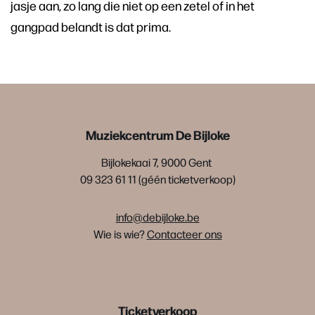
jasje aan, zo lang die niet op een zetel of in het
gangpad belandt is dat prima.
Muziekcentrum De Bijloke
Bijlokekaai 7, 9000 Gent
09 323 61 11 (géén ticketverkoop)
info@debijloke.be
Wie is wie?
Contacteer ons
Ticketverkoop