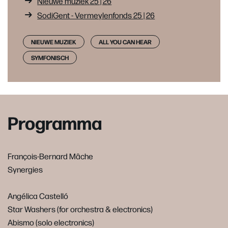
Nieuwe muziek 25 | 26
SodiGent - Vermeylenfonds 25 | 26
NIEUWE MUZIEK
ALL YOU CAN HEAR
SYMFONISCH
Programma
François-Bernard Mâche
Synergies
Angélica Castelló
Star Washers (for orchestra & electronics)
Abismo (solo electronics)