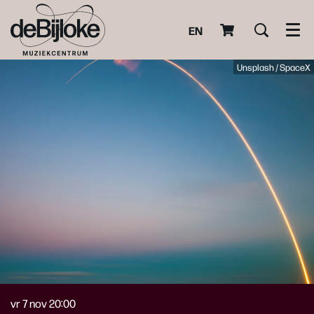
EN
Men
Unsplash / SpaceX
vr 7 nov
20:00