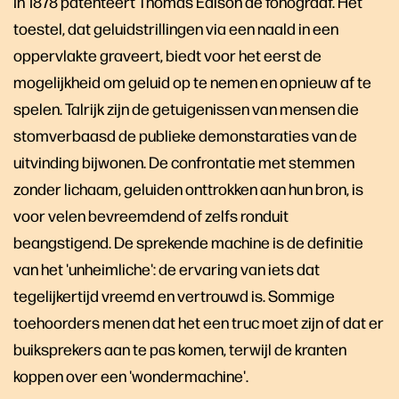
In 1878 patenteert Thomas Edison de fonograaf. Het
toestel, dat geluidstrillingen via een naald in een
oppervlakte graveert, biedt voor het eerst de
mogelijkheid om geluid op te nemen en opnieuw af te
spelen. Talrijk zijn de getuigenissen van mensen die
stomverbaasd de publieke demonstaraties van de
uitvinding bijwonen. De confrontatie met stemmen
zonder lichaam, geluiden onttrokken aan hun bron, is
voor velen bevreemdend of zelfs ronduit
beangstigend. De sprekende machine is de definitie
van het 'unheimliche': de ervaring van iets dat
tegelijkertijd vreemd en vertrouwd is. Sommige
toehoorders menen dat het een truc moet zijn of dat er
buiksprekers aan te pas komen, terwijl de kranten
koppen over een 'wondermachine'.