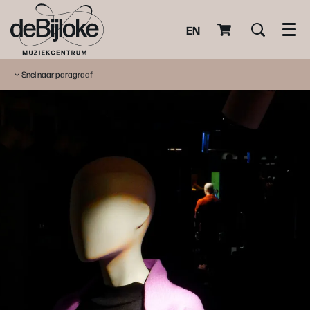
EN
Men
Snel naar paragraaf