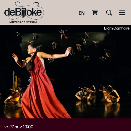
EN
Men
Björn Comhaire
vr 27 nov
19:00