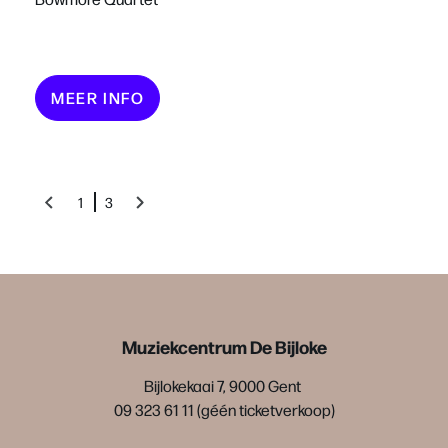
MEER INFO
1
3
Muziekcentrum De Bijloke
Bijlokekaai 7, 9000 Gent
09 323 61 11 (géén ticketverkoop)