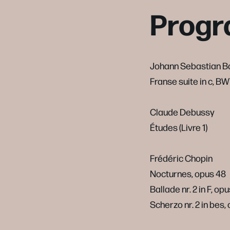
Prog
Johann Sebastian B
Franse suite in c, B
Claude Debussy
Études (Livre 1)
Frédéric Chopin
Nocturnes, opus 48
Ballade nr. 2 in F, op
Scherzo nr. 2 in bes,