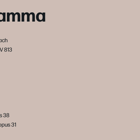
ramma
ach
WV 813
us 38
 opus 31