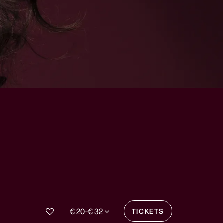
€ 20–€ 32
TICKETS