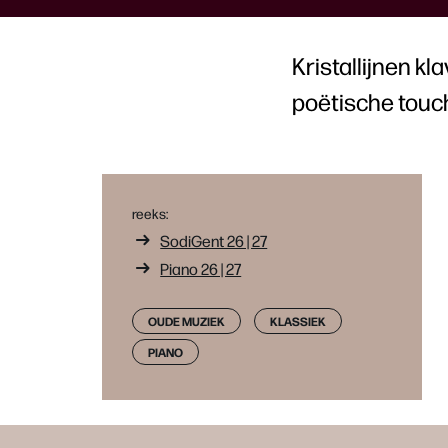
Kristallijnen k
poëtische touch
reeks:
SodiGent 26 | 27
Piano 26 | 27
OUDE MUZIEK
KLASSIEK
PIANO