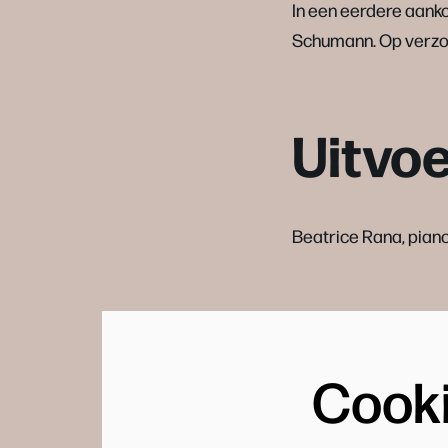
In een eerdere aank
Schumann. Op verzoe
Uitvo
Beatrice Rana, pian
Cook