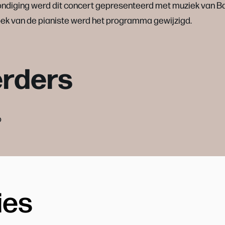
ondiging werd dit concert gepresenteerd met muziek van B
k van de pianiste werd het programma gewijzigd.
erders
o
ies