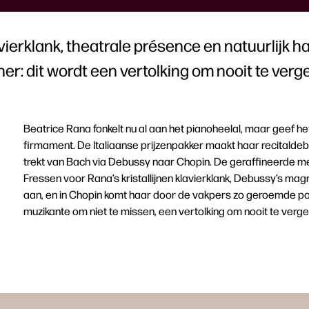
lavierklank, theatrale présence en natuurlijk
er: dit wordt een vertolking om nooit te verg
Beatrice Rana fonkelt nu al aan het pianoheelal, maar geef het
firmament. De Italiaanse prijzenpakker maakt haar recitaldeb
trekt van Bach via Debussy naar Chopin. De geraffineerde m
Fressen voor Rana’s kristallijnen klavierklank, Debussy’s mag
aan, en in Chopin komt haar door de vakpers zo geroemde poë
muzikante om niet te missen, een vertolking om nooit te verge