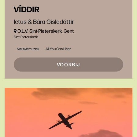
VÍDDIR
Ictus & Bára Gísladóttir
O.L.V. Sint-Pieterskerk, Gent
Sint-Pieterskerk
Nieuwe muziek
All You Can Hear
VOORBIJ