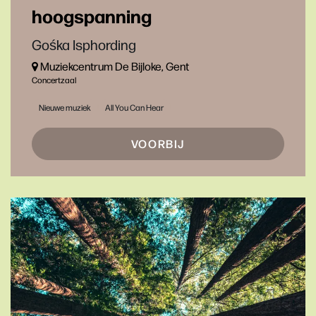
hoogspanning
Gośka Isphording
Muziekcentrum De Bijloke, Gent
Concertzaal
Nieuwe muziek
All You Can Hear
VOORBIJ