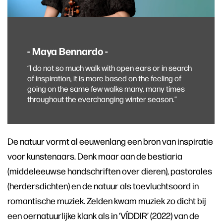
- Maya Bennardo -
“I do not so much walk with open ears or in search
of inspiration, it is more based on the feeling of
going on the same few walks many, many times
throughout the everchanging winter season.”
De natuur vormt al eeuwenlang een bron van inspiratie
voor kunstenaars. Denk maar aan de bestiaria
(middeleeuwse handschriften over dieren), pastorales
(herdersdichten) en de natuur als toevluchtsoord in
romantische muziek. Zelden kwam muziek zo dicht bij
een oernatuurlijke klank als in ‘VÍDDIR’ (2022) van de