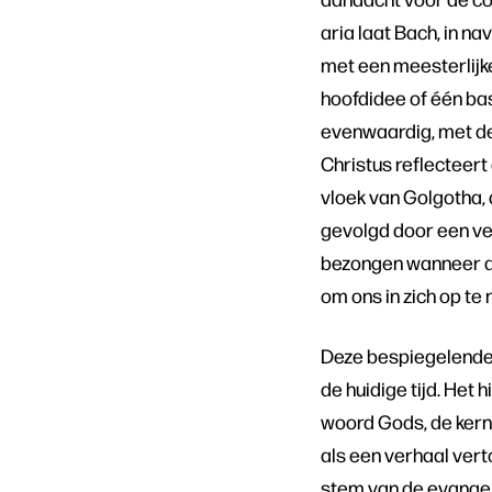
aria laat Bach, in na
met een meesterlijke
hoofdidee of één ba
evenwaardig, met de 
Christus reflecteer
vloek van Golgotha, 
gevolgd door een ver
bezongen wanneer de 
om ons in zich op te
Deze bespiegelende 
de huidige tijd. Het
woord Gods, de kern 
als een verhaal verto
stem van de evangel