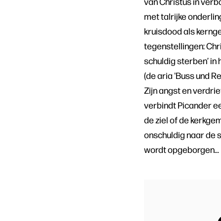
van Christus in verb
met talrijke onderli
kruisdood als kerng
tegenstellingen: Chri
schuldig sterben’ in
(de aria 'Buss und Re
Zijn angst en verdr
verbindt Picander ee
de ziel of de kerkge
onschuldig naar de s
wordt opgeborgen...