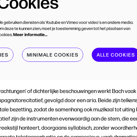
Cookies
e gebruiken diensten als Youtube en Vimeo voor video's en andere media.
m deze te kunnen zien, moet je toestemming geven tot het plaatsen van
Meer informatie…
ookies.
IES
MINIMALE COOKIES
ALLE COOKIES
achtungen’ of dichterlijke beschouwingen werkt Bach vaak 
gnatorecitatief, gevolgd door een aria. Beide zijn telken
ale bezetting, zodat de samenhang ook muzikaal tot uiting k
ief zijn de instrumenten evenwaardig aan de stem, die ee
eekstijl hanteert, doorgaans syllabisch, zonder woordherh
rrecte tekstaccentuatie en de expressieve, vaak dramatisc