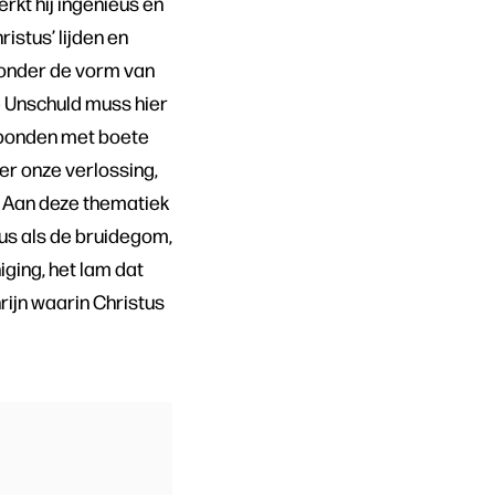
rkt hij ingenieus en
stus’ lijden en
 onder de vorm van
ie Unschuld muss hier
verbonden met boete
ver onze verlossing,
. Aan deze thematiek
tus als de bruidegom,
iging, het lam dat
rijn waarin Christus