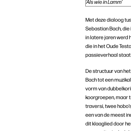
‘Als wie in Lamm’
Met deze dialoog tu
Sebastian Bach, die i
in latere jaren werd
die in het Oude Test
passieverhaal staat
De structuur van het
Bach tot een muzika
vorm van dubbelkori
koorgroepen, maar te
traversi, twee hobo’s
een van de meest in
dit klaaglied door 