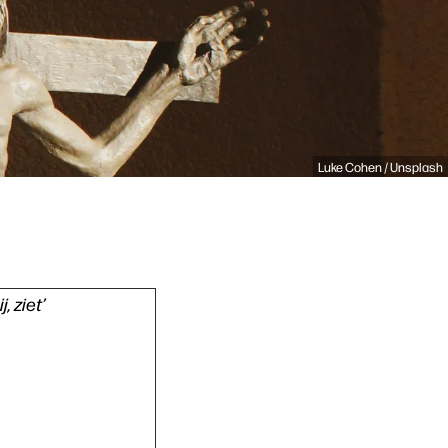
Luke Cohen / Unsplash
, ziet’