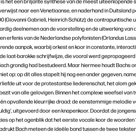
is het een briljante synthese van de meest uiteenlopende st
erwijst naar een Venetiaanse, en naderhand in Duitsland p
 (Giovanni Gabrieli, Heinrich Schütz); de contrapuntische u
ardig deelnemen aan de voorstelling en de uitwerking van 
een erfenis van de Nederlandse polyfonisten (Orlandus Lass
rende aanpak, waarbij orkest en koor in constante, interact
de laat-barokke schrijfwijze, die vooral werd gepropageerd
 Bach grondig had bestudeerd. Maar hiermee houdt Bachs o
t op: op dit alles stapelt hij nog een ander gegeven, namel
rliefde uit voor de protestantse liederenschat, het alom g
ezit van alle gelovigen. Binnen het complexe weefsel van 
één opvallende kleurrijke draad: de eenstemmige melodie va
ldig', uitgevoerd door een knapenkoor. Doordat de jonge
ies op het ogenblik dat het eerste vocale koor de woorden 
adrukt Bach meteen de ideële band tussen de twee teksten,