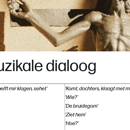
zikale dialoog
helft mir klagen, sehet’
‘Komt, dochters, klaagt met mij
‘Wie?’
‘De bruidegom’
‘Ziet hem’
‘Hoe?’