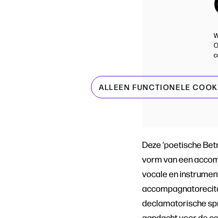
W
O
c
ALLEEN FUNCTIONELE COOK
Deze ‘poetische Betr
vorm van een accompa
vocale en instrument
accompagnatorecitat
declamatorische spr
aandacht voor de co