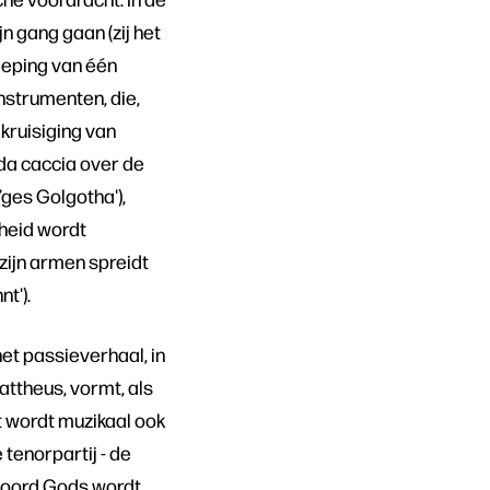
jn gang gaan (zij het
dieping van één
nstrumenten, die,
 kruisiging van
da caccia over de
’ges Golgotha'),
nheid wordt
zijn armen spreidt
nt').
t passieverhaal, in
attheus, vormt, als
t wordt muzikaal ook
 tenorpartij - de
 woord Gods wordt