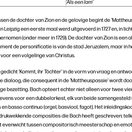
‘Als een lam’
ssen de dochter van Zion en de gelovige begint de 'Matthe
n Leipzig een eerste maal werd uitgevoerd in 1727 en, in lic
 hernomen (onder meer in 1729). De dochter van Zion is een a
ament de personificatie is van de stad Jeruzalem, maar in
 voor een volgelinge van Christus.
 gedicht 'Kommt, ihr Töchter' in de vorm van vraag en antw
le dialoog, die consequent in de 'Mattheuspassie' wordt d
ge bezetting. Bach opteert echter niet alleen voor twee v
vens voor een dubbelorkest, elk van beide samengesteld ui
 en basso continuo (orgel, basviool, fagot). Het inleidingsko
drukwekkende composities die Bach heeft geschreven: tel
het evenwicht tussen compositorisch meesterschap en emot