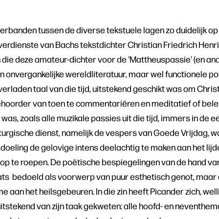
verbanden tussen de diverse tekstuele lagen zo duidelijk o
verdienste van Bachs tekstdichter Christian Friedrich Henri
n die deze amateur-dichter voor de 'Mattheuspassie' (en a
n onvergankelijke wereldliteratuur, maar wel functionele poëz
rladen taal van die tijd, uitstekend geschikt was om Christ
hoorder van toen te commentariëren en meditatief of beler
was, zoals alle muzikale passies uit die tijd, immers in de e
turgische dienst, namelijk de vespers van Goede Vrijdag, 
doeling de gelovige intens deelachtig te maken aan het lijd
 op te roepen. De poëtische bespiegelingen van de hand v
aats bedoeld als voorwerp van puur esthetisch genot, maar
 aan het heilsgebeuren. In die zin heeft Picander zich, wel
tstekend van zijn taak gekweten: alle hoofd- en neventhema’