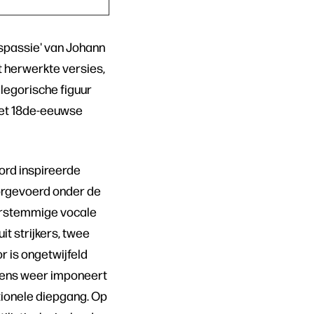
uspassie' van Johann
ht herwerkte versies,
llegorische figuur
 het 18de-eeuwse
oord inspireerde
oorgevoerd onder de
ierstemmige vocale
t strijkers, twee
or is ongetwijfeld
kens weer imponeert
ionele diepgang. Op