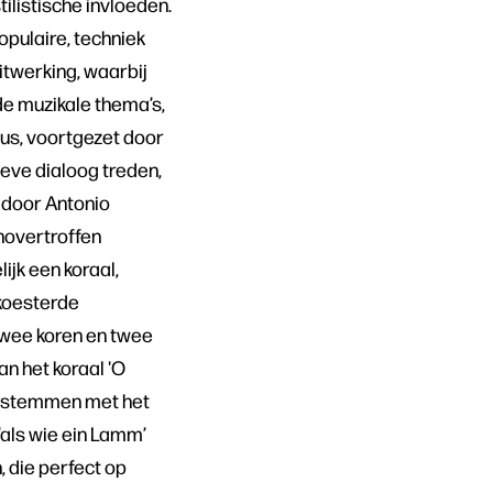
ilistische invloeden.
opulaire, techniek
itwerking, waarbij
de muzikale thema’s,
us, voortgezet door
ieve dialoog treden,
 door Antonio
novertroffen
ijk een koraal,
ekoesterde
twee koren en twee
n het koraal 'O
nsstemmen met het
‘als wie ein Lamm’
 die perfect op