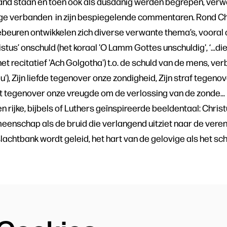
and staan en toen ook als dusdanig werden begrepen, verwe
nge verbanden in zijn bespiegelende commentaren. Rond Chri
ebeuren ontwikkelen zich diverse verwante thema’s, vooral
stus’ onschuld (het koraal 'O Lamm Gottes unschuldig', ‘...d
 het recitatief 'Ach Golgotha') t.o. de schuld van de mens, 
u'), Zijn liefde tegenover onze zondigheid, Zijn straf tegeno
iet tegenover onze vreugde om de verlossing van de zonde..
n rijke, bijbels of Luthers geïnspireerde beeldentaal: Chris
meenschap als de bruid die verlangend uitziet naar de veren
lachtbank wordt geleid, het hart van de gelovige als het sch