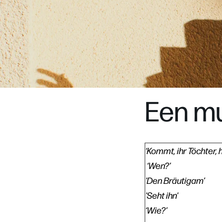
Een mu
‘Kommt, ihr Töchter, 
‘Wen?’
'Den Bräutigam’
'Seht ihn'
‘Wie?’