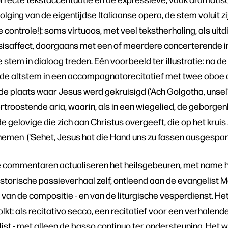
volging van de eigentijdse Italiaanse opera, de stem voluit zi
 controle!): soms virtuoos, met veel tekstherhaling, als uit
sisaffect, doorgaans met een of meerdere concerterende i
stem in dialoog treden. Eén voorbeeld ter illustratie: na de
t de altstem in een accompagnatorecitatief met twee oboe 
de plaats waar Jesus werd gekruisigd ('Ach Golgotha, unsel
troostende aria, waarin, als in een wiegelied, de geborge
gelovige die zich aan Christus overgeeft, die op het kruis 
 nemen ('Sehet, Jesus hat die Hand uns zu fassen ausgespan
commentaren actualiseren het heilsgebeuren, met name he
 historische passieverhaal zelf, ontleend aan de evangelist M
van de compositie - en van de liturgische vesperdienst. He
lkt: als recitativo secco, een recitatief voor een verhalende
ist - met alleen de basso continuo ter ondersteuning. Het