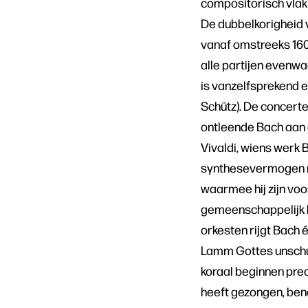
compositorisch vlak 
De dubbelkorigheid v
vanaf omstreeks 1600
alle partijen evenwa
is vanzelfsprekend 
Schütz). De concerte
ontleende Bach aan 
Vivaldi, wiens werk
synthesevermogen nie
waarmee hij zijn voo
gemeenschappelijk b
orkesten rijgt Bach 
Lamm Gottes unschu
koraal beginnen prec
heeft gezongen, ben