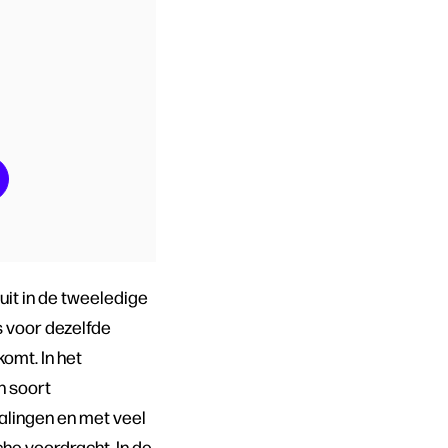
uit in de tweeledige
s voor dezelfde
omt. In het
n soort
alingen en met veel
he voordracht. In de