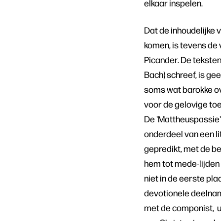
elkaar inspelen.
Dat de inhoudelijke 
komen, is tevens de 
Picander. De tekste
Bach) schreef, is gee
soms wat barokke ove
voor de gelovige toe
De 'Mattheuspassie' 
onderdeel van een li
gepredikt, met de be
hem tot mede-lijden
niet in de eerste pl
devotionele deelname
met de componist, ui