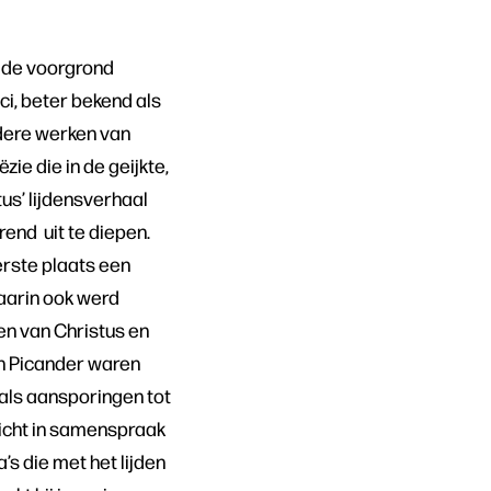
p de voorgrond
ci, beter bekend als
ndere werken van
ie die in de geijkte,
us’ lijdensverhaal
end uit te diepen.
erste plaats een
waarin ook werd
en van Christus en
an Picander waren
 als aansporingen tot
licht in samenspraak
s die met het lijden