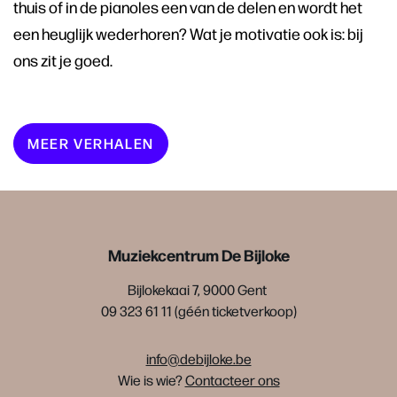
thuis of in de pianoles een van de delen en wordt het
een heuglijk wederhoren? Wat je motivatie ook is: bij
ons zit je goed.
MEER VERHALEN
Muziekcentrum De Bijloke
Bijlokekaai 7, 9000 Gent
09 323 61 11 (géén ticketverkoop)
info@debijloke.be
Wie is wie?
Contacteer ons