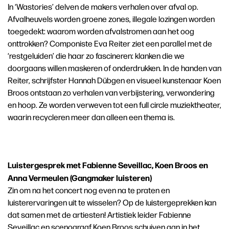
In ‘Wastories’ delven de makers verhalen over afval op.
Afvalheuvels worden groene zones, illegale lozingen worden
toegedekt: waarom worden afvalstromen aan het oog
onttrokken? Componiste Eva Reiter ziet een parallel met de
‘restgeluiden’ die haar zo fascineren: klanken die we
doorgaans willen maskeren of onderdrukken. In de handen van
Reiter, schrijfster Hannah Dübgen en visueel kunstenaar Koen
Broos ontstaan zo verhalen van verbijstering, verwondering
en hoop. Ze worden verweven tot een full circle muziektheater,
waarin recycleren meer dan alleen een thema is.
Luistergesprek met Fabienne Seveillac, Koen Broos en
Anna Vermeulen (Gangmaker luisteren)
Zin om na het concert nog even na te praten en
luisterervaringen uit te wisselen? Op de luistergeprekken kan
dat samen met de artiesten! Artistiek leider Fabienne
Seveillac en scenograaf Koen Broos schuiven aan in het