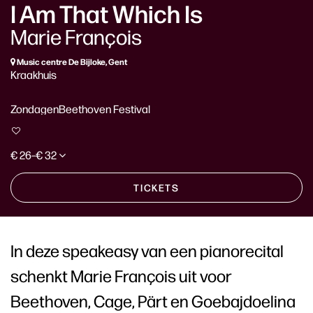
I Am That Which Is
Marie François
Music centre De Bijloke, Gent
Kraakhuis
Zondagen
Beethoven Festival
€ 26–€ 32
TICKETS
In deze speakeasy van een pianorecital
schenkt Marie François uit voor
Beethoven, Cage, Pärt en Goebajdoelina