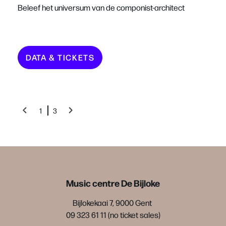
Beleef het universum van de componist-architect
DATA & TICKETS
1
3
Music centre De Bijloke
Bijlokekaai 7, 9000 Gent
09 323 61 11 (no ticket sales)