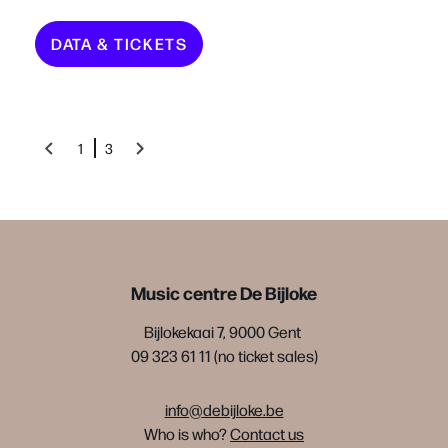
DATA & TICKETS
1
3
Music centre De Bijloke
Bijlokekaai 7, 9000 Gent
09 323 61 11 (no ticket sales)
info@debijloke.be
Who is who?
Contact us