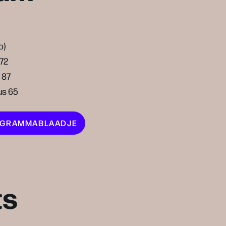
o)
 72
 87
us 65
ROGRAMMABLAADJE
ts