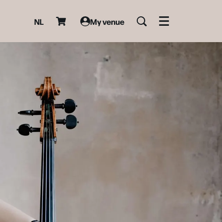
NL
My venue
Menu