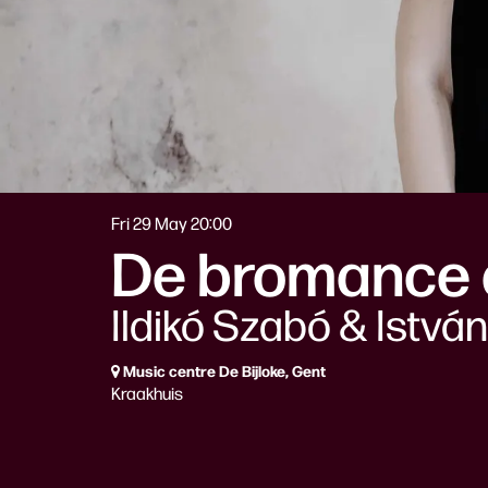
Fri 29 May
20:00
De bromance d
Ildikó Szabó & István
Music centre De Bijloke, Gent
Kraakhuis