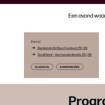
Een avond waar
Part of
Benjamin Britten Festival 25 | 26
SodiGent - Vermeylenfonds 25 | 26
CLASSICAL
KAMERMUZIEK
Prog