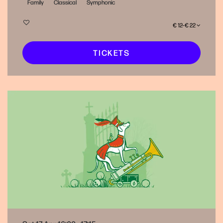
Family
Classical
Symphonic
€ 12–€ 22
TICKETS