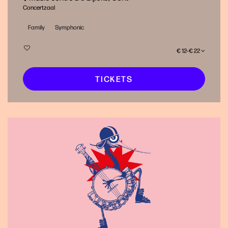
Concertzaal
Family
Symphonic
€ 12–€ 22
TICKETS