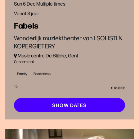
Sun 6 Dec
Multiple times
Vanaf 8 jaar
Fabels
Wonderlijk muziektheater van I SOLISTI &
KOPERGIETERY
Music centre De Bijloke, Gent
Concertzaal
Family
Borderless
€ 12–€ 22
SHOW DATES