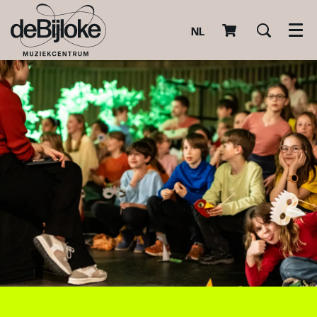
NL
Men