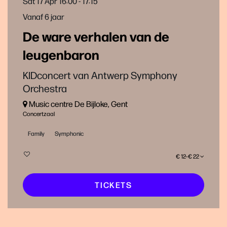
Sat 17 Apr
16:00 - 17:15
Vanaf 6 jaar
De ware verhalen van de
leugenbaron
KIDconcert van Antwerp Symphony
Orchestra
Music centre De Bijloke, Gent
Concertzaal
Family
Symphonic
€ 12–€ 22
TICKETS