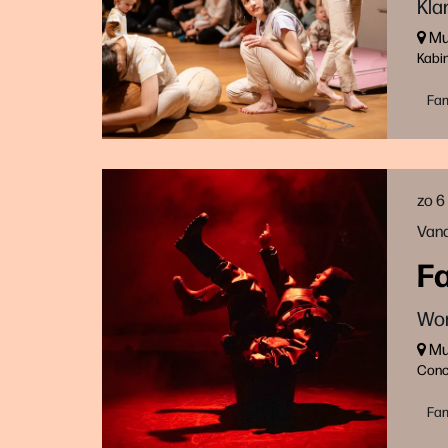
Kla
Muz
Kabi
Fam
zo 6
Vana
F
Won
Muz
Conc
Fam