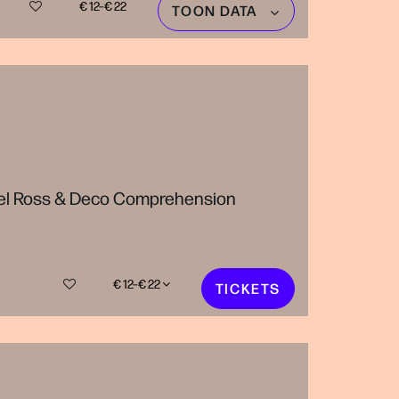
€ 12–€ 22
TOON DATA
Mel Ross & Deco Comprehension
€ 12–€ 22
TICKETS