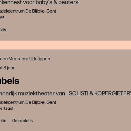
nkennest voor baby's & peuters
iekcentrum De Bijloke, Gent
net
ilie
 dec
Meerdere tijdstippen
f 8 jaar
abels
derlijk muziektheater van I SOLISTI & KOPERGIETER
iekcentrum De Bijloke, Gent
ertzaal
ilie
Grenzeloos