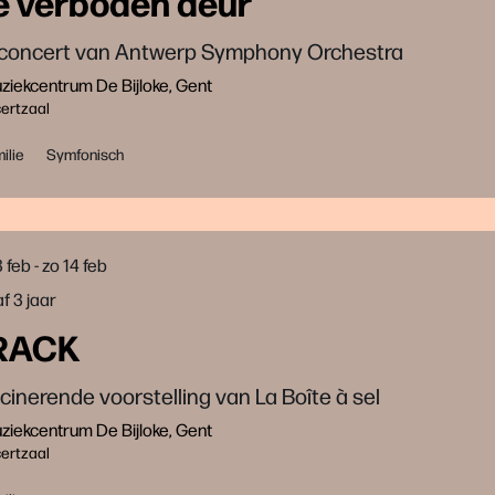
e verboden deur
concert van Antwerp Symphony Orchestra
iekcentrum De Bijloke, Gent
ertzaal
ilie
Symfonisch
3 feb
-
zo 14 feb
f 3 jaar
RACK
cinerende voorstelling van La Boîte à sel
iekcentrum De Bijloke, Gent
ertzaal