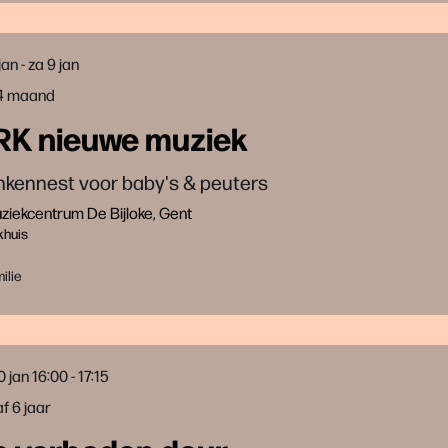
 jan
-
za 9 jan
24 maand
RK nieuwe muziek
nkennest voor baby's & peuters
iekcentrum De Bijloke, Gent
khuis
ilie
0 jan
16:00 - 17:15
f 6 jaar