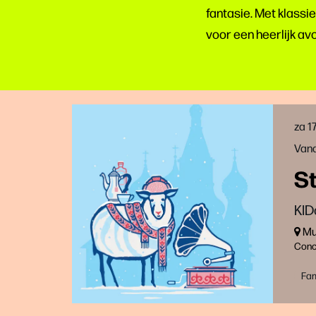
fantasie. Met klassie
voor een heerlijk av
za 1
Vana
S
KID
Muz
Conc
Fam