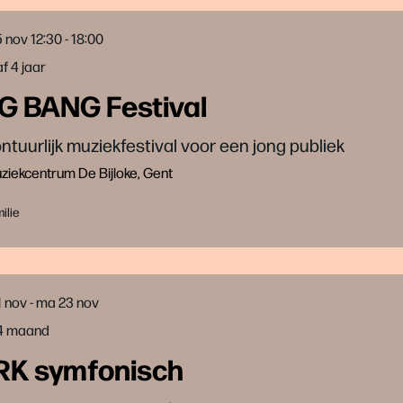
5 nov
12:30 - 18:00
f 4 jaar
G BANG Festival
ntuurlijk muziekfestival voor een jong publiek
iekcentrum De Bijloke, Gent
ilie
1 nov
-
ma 23 nov
24 maand
RK symfonisch