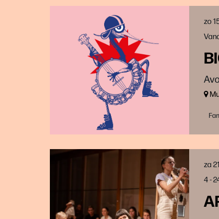
zo 1
Vana
BI
Avo
Muz
Fam
za 2
4 - 
A