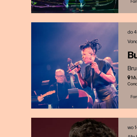
Fam
Ga
naar
do 4
pagina:
Vana
B
Bru
Muz
Conc
Fam
wo 1
Alle 