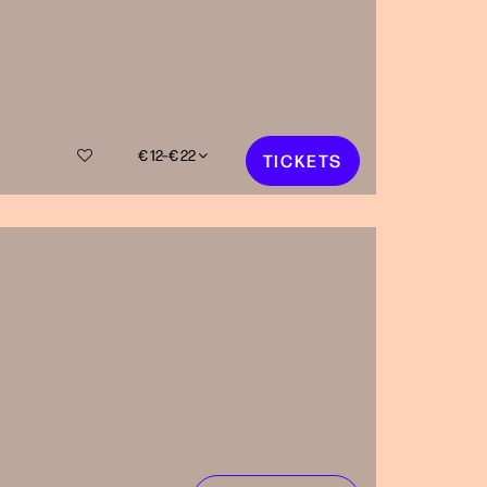
€ 12–€ 22
TICKETS