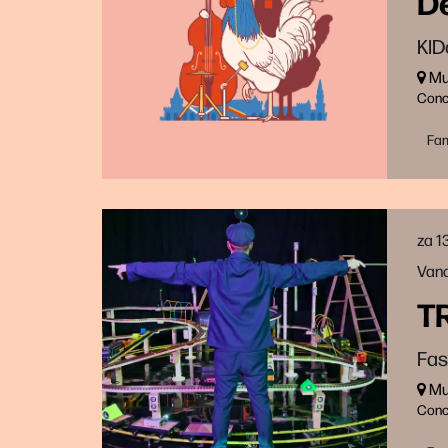
D
KID
Muz
Conc
Fam
za 1
Vana
T
Fas
Muz
Conc