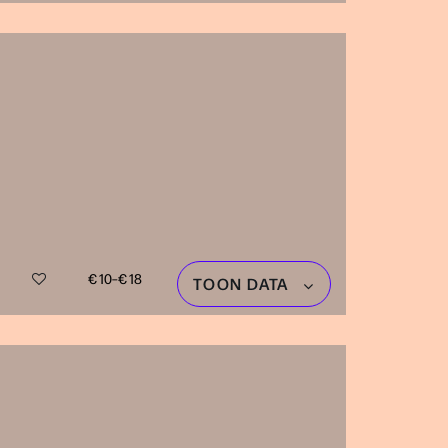
€ 10–€ 18
TOON DATA