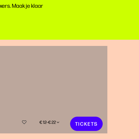
xers. Maak je klaar
€ 12–€ 22
TICKETS