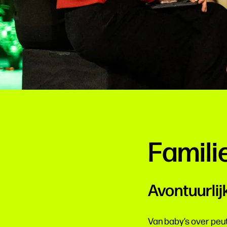
Famili
Avontuurlij
Van baby’s over peut