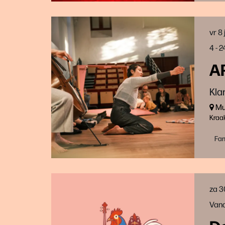
vr 8
4 - 
A
Kla
Muz
Kraa
Fam
za 3
Vana