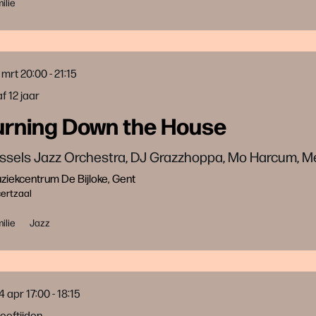
ilie
 mrt
20:00 - 21:15
f 12 jaar
urning Down the House
ssels Jazz Orchestra, DJ Grazzhoppa, Mo Harcum, 
iekcentrum De Bijloke, Gent
ertzaal
ilie
Jazz
4 apr
17:00 - 18:15
leeftijden