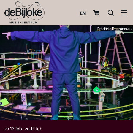
EN
Men
Frédéric Desmesure
za 13 feb
-
zo 14 feb