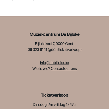
Muziekcentrum De Bijloke
Bijlokekaai 7, 9000 Gent
09 323 61 11 (géén ticketverkoop)
info@debijloke.be
Wie is wie?
Contacteer ons
Ticketverkoop
Dinsdag t/m vrijdag 13-17u