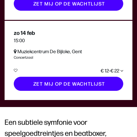
ZET MIJ OP DE WACHTLIJST
zo 14 feb
15:00
Muziekcentrum De Bijloke, Gent
Concertzaal
€ 12–€ 22
ZET MIJ OP DE WACHTLIJST
Een subtiele symfonie voor
speelgoedtreintjes en beatboxer,