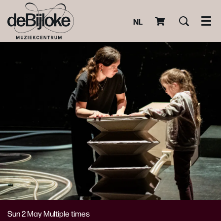
NL
Men
Sun 2 May
Multiple times