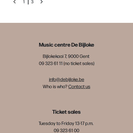
1
3
Music centre De Bijloke
Bijlokekaai 7, 9000 Gent
09 323 61 11 (no ticket sales)
info@debijloke.be
Who is who?
Contact us
Ticket sales
Tuesday to Friday 13-17 p.m.
09 323 61 00