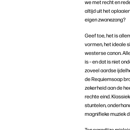
we met recht en red
altijd uit het oplaai
eigen zwanezang?
Geef toe, het is all
vormen, het ideale s
westerse canon. Alle
is – en dat is niet o
zoveel aardse ijdelh
de Requiemsoap broed
zekerheid aan de hee
rechte eind. Klassie
stuntelen, onderhand
magnifieke muziek d
Ten paradijze mislei