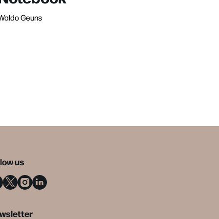
Waldo Geuns
llow us
wsletter