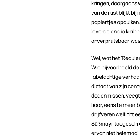
kringen, doorgaans w
van de rust blijkt b
papiertjes opduiken,
leverde en die krab
onverprutsbaar was
Wel, wat het ‘Requie
Wie bijvoorbeeld de 
fabelachtige verhaal
dictaat van zijn con
dodenmissen, veegt p
hoor, eens te meer b
drijfveren wellicht 
Süßmayr toegeschrev
ervan niet helemaal