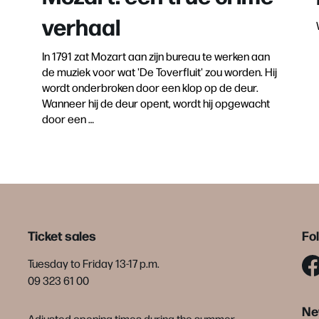
verhaal
In 1791 zat Mozart aan zijn bureau te werken aan
de muziek voor wat 'De Toverfluit' zou worden. Hij
wordt onderbroken door een klop op de deur.
Wanneer hij de deur opent, wordt hij opgewacht
door een …
Ticket sales
Fo
Tuesday to Friday 13-17 p.m.
09 323 61 00
Ne
Adjusted opening times during the summer