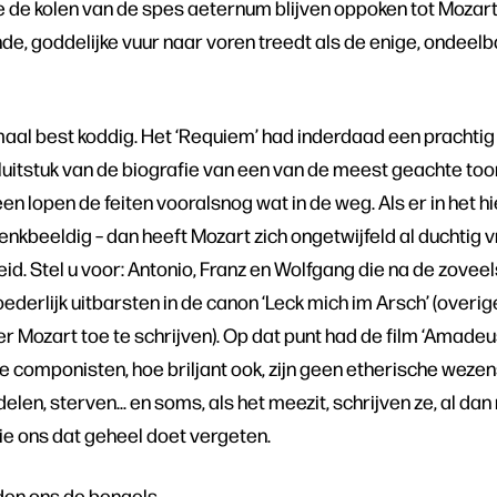
e de kolen van de spes aeternum blijven oppoken tot Mozar
ende, goddelijke vuur naar voren treedt als de enige, ondeelb
emaal best koddig. Het ‘Requiem’ had inderdaad een prachti
luitstuk van de biografie van een van de meest geachte too
en lopen de feiten vooralsnog wat in de weg. Als er in het h
ndenkbeeldig – dan heeft Mozart zich ongetwijfeld al duchtig 
eid. Stel u voor: Antonio, Franz en Wolfgang die na de zovee
erlijk uitbarsten in de canon ‘Leck mich im Arsch’ (overig
r Mozart toe te schrijven). Op dat punt had de film ‘Amadeus’
ke componisten, hoe briljant ook, zijn geen etherische wezen
elen, sterven… en soms, als het meezit, schrijven ze, al dan
ie ons dat geheel doet vergeten.
den ons de bengels.