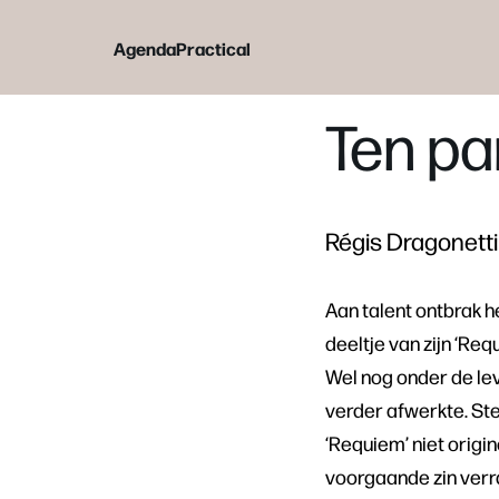
Agenda
Practical
Ten pa
Régis Dragonetti
Aan talent ontbrak h
deeltje van zijn ‘Re
Wel nog onder de l
verder afwerkte. Ster
‘Requiem’ niet origi
voorgaande zin verr