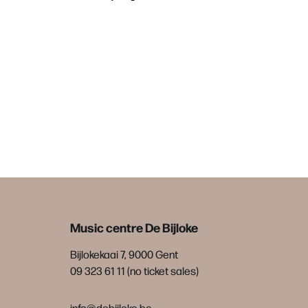
Music centre De Bijloke
Bijlokekaai 7, 9000 Gent
09 323 61 11 (no ticket sales)
info@debijloke.be