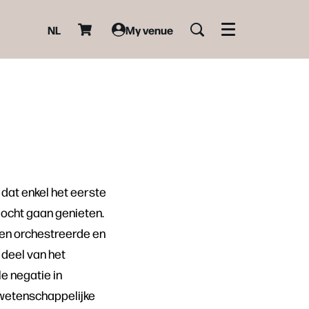
NL
My venue
Menu
 dat enkel het eerste
mocht gaan genieten.
en orchestreerde en
 deel van het
e negatie in
 wetenschappelijke