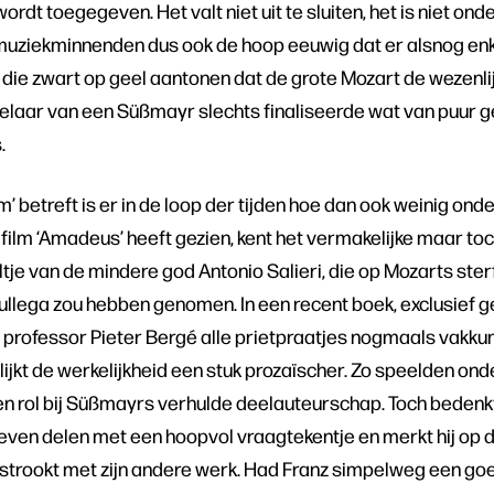
ordt toegegeven. Het valt niet uit te sluiten, het is niet on
ij muziekminnenden dus ook de hoop eeuwig dat er alsnog en
 die zwart op geel aantonen dat de grote Mozart de wezenli
belaar van een Süßmayr slechts finaliseerde wat van puur g
.
m’ betreft is er in de loop der tijden hoe dan ook weinig on
film ‘Amadeus’ heeft gezien, kent het vermakelijke maar toc
tje van de mindere god Antonio Salieri, die op Mozarts ster
cullega zou hebben genomen. In een recent boek, exclusief 
rofessor Pieter Bergé alle prietpraatjes nogmaals vakkundi
lijkt de werkelijkheid een stuk prozaïscher. Zo speelden on
een rol bij Süßmayrs verhulde deelauteurschap. Toch beden
en delen met een hoopvol vraagtekentje en merkt hij op da
 strookt met zijn andere werk. Had Franz simpelweg een g