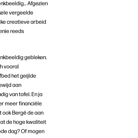
denkbeeldig… Afgezien
kele vergeelde
jke creatieve arbeid
enie reeds
denkbeeldig gebleken.
h vooral
fbed het geijlde
gewijd aan
g van tafel. En ja
der meer financiële
kt ook Bergé de aan
t de hoge kwaliteit
oede dag? Of mogen