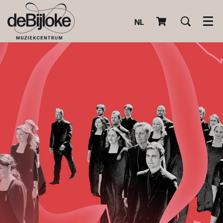
NL
Men