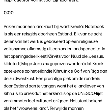
0:00
Pak er maar een landkaart bij, want Kreek's Notebook
is als een reisgids doorheen Estland. Elk van de acht
delen van het werk is gebaseerd op een religieuze
volkshymne afkomstig uit een ander landsgedeelte. In
het openingsdeel kiest Kõrvits voor Nüüd ole, Jeesus,
kiidetud (‘Moge Jezus nu geprezen worden’) dat Kreek
optekende op het eilandje Kihnu in de Golf van Riga aan
de zuidwestkust. Een prachtige plek om de rondreis
door Estland aan te vangen, want het eilandleven van
Kihnu is zo uniek dat het erkend is op de UNESCO-lijst
van immaterieel cultureel erfgoed. Het staat bekend
als het “vrouweneiland”. Terwijl de mannen