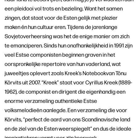
een pleidooi vol trots en bezieling. Want het samen
zingen, dat staat voor de Esten gelijk met plezier
maken én hun cultuur eren. Tijdens de jarenlange
Sovjetoverheersing was het de enige manier om zich
te emanciperen. Sinds hun onafhankelijkheid in 1991 zijn
veel Estse componisten beginnen graven in het
oorspronkelijke repertoire van hun vaderland, wat
juweeltjes oplevert zoals Kreek’s Notebookvan Tõnu
Kõrvits uit 2007. “Kreek” staat voor Cyrillus Kreek (1889-
1962), de componist en dirigent die eigenhandig een
enorme verzameling authentieke Estse
volksmelodieën aanlegde. Een verzameling die voor
Kõrvits, “perfect de aard van ons Scandinavische land
en de ziel van de Esten weerspiegelt” en dus de ideale
inspiratiebron vormt voor zijn koorwerk.