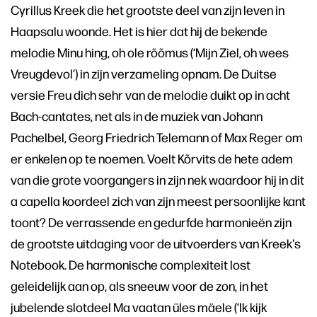
Cyrillus Kreek die het grootste deel van zijn leven in
Haapsalu woonde. Het is hier dat hij de bekende
melodie Minu hing, oh ole rõõmus (‘Mijn Ziel, oh wees
Vreugdevol’) in zijn verzameling opnam. De Duitse
versie Freu dich sehr van de melodie duikt op in acht
Bach-cantates, net als in de muziek van Johann
Pachelbel, Georg Friedrich Telemann of Max Reger om
er enkelen op te noemen. Voelt Kõrvits de hete adem
van die grote voorgangers in zijn nek waardoor hij in dit
a capella koordeel zich van zijn meest persoonlijke kant
toont? De verrassende en gedurfde harmonieën zijn
de grootste uitdaging voor de uitvoerders van Kreek's
Notebook. De harmonische complexiteit lost
geleidelijk aan op, als sneeuw voor de zon, in het
jubelende slotdeel Ma vaatan üles mäele (‘Ik kijk