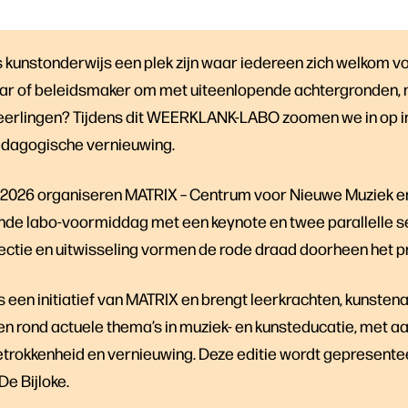
s kunstonderwijs een plek zijn waar iedereen zich welkom vo
aar of beleidsmaker om met uiteenlopende achtergronden,
eerlingen? Tijdens dit WEERKLANK-LABO zoomen we in op in
pedagogische vernieuwing.
 2026 organiseren MATRIX – Centrum voor Nieuwe Muziek 
ende labo-voormiddag met een keynote en twee parallelle s
flectie en uitwisseling vormen de rode draad doorheen het
en initiatief van MATRIX en brengt leerkrachten, kunsten
 rond actuele thema’s in muziek- en kunsteducatie, met a
trokkenheid en vernieuwing. Deze editie wordt gepresent
e Bijloke.