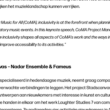
ijken het muzieklandschap kunnen verrijken.
usic for All (CoMA), inclusivity is at the forefront when planni
ipatory music events. In this keynote speech, CoMA Project Ma
ow inclusivity shapes all aspects of CoMA's work and the ways 
improve accessibility to its activities."
vas – Nadar Ensemble & Fameus
pecialiseerd in hedendaagse muziek, neemt graag compos
erwachte verbindingen te leggen. Het project Stadscanva
Antwerpen aan nieuwkomers met interesse in kunst en cult
de handen in elkaar om het werk Laughter Studies 7 van com
nterpreteren. Ze nodigenden vier artistieke nieuwkomers in