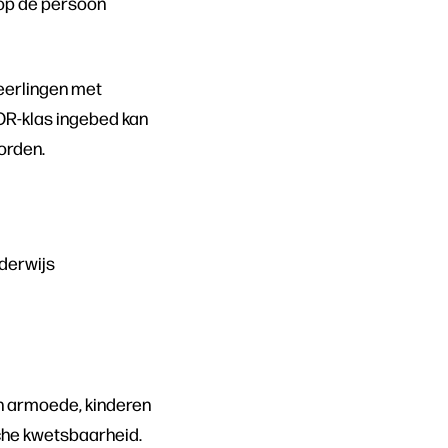
 op de persoon
eerlingen met
OR-klas ingebed kan
orden.
nderwijs
in armoede, kinderen
sche kwetsbaarheid.