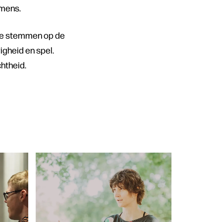
 mens.
 te stemmen op de
igheid en spel.
chtheid.