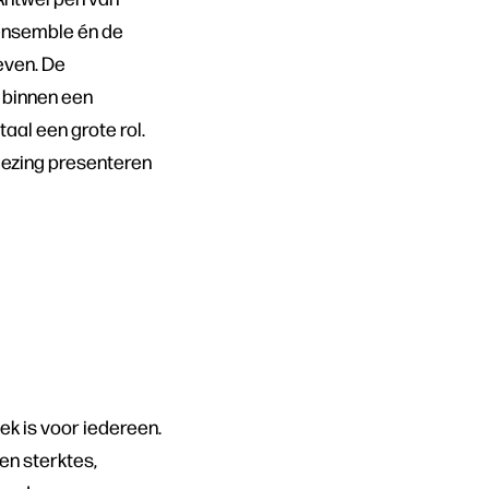
 ensemble én de
even. De
 binnen een
taal een grote rol.
lezing presenteren
k is voor iedereen.
en sterktes,