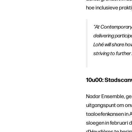
hoe inclusieve prakt
"At Contemporary M
delivering partic
Lohé will share h
striving to further 
10u00: Stadscan
Nadar Ensemble, ges
uitgangspunt om onv
taaloefenkansen in 
sloegen in februari 
d’Heudières te heri