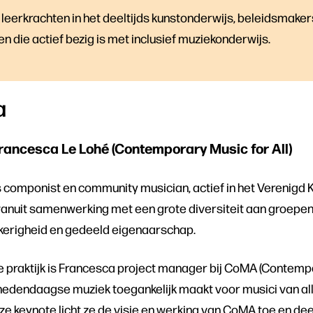
ot leerkrachten in het deeltijds kunstonderwijs, beleidsmake
n die actief bezig is met inclusief muziekonderwijs.
a
Francesca Le Lohé (Contemporary Music for All)
 componist en community musician, actief in het Verenigd K
vanuit samenwerking met een grote diversiteit aan groepen
kerigheid en gedeeld eigenaarschap.
e praktijk is Francesca project manager bij CoMA (Contempor
 hedendaagse muziek toegankelijk maakt voor musici van al
ze keynote licht ze de visie en werking van CoMA toe en deel