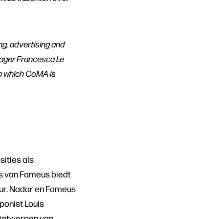
ng, advertising and
nager Francesca Le
in which CoMA is
ities als
s van Fameus biedt
uur. Nadar en Fameus
ponist Louis
 Antwerpen van