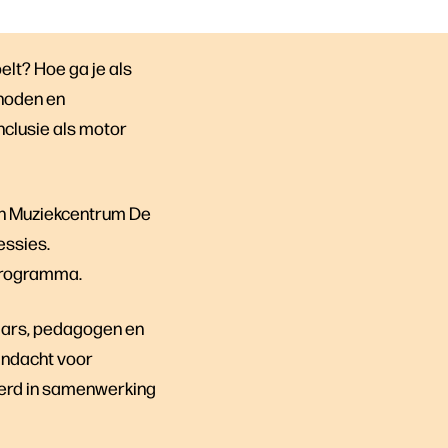
elt? Hoe ga je als
 noden en
clusie als motor
en Muziekcentrum De
essies.
 programma.
aars, pedagogen en
andacht voor
eerd in samenwerking