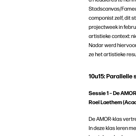
Stadscanvas/Fameus 
componist zelf, dit 
projectweek in febr
artistieke context: n
Nadar werd hiervoor
ze het artistieke res
10u15: Parallelle 
Sessie 1 – De AMOR-
Roel Laethem (Aca
De AMOR-klas vertre
In deze klas leren m