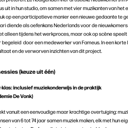
uit in hun studio, om samen met vier muzikanten van het
stuk op een participatieve manier een nieuwe gedaante te g
uari diende als oefenkans Nederlands voor de nieuwkomers
iet alleen tijdens het werkproces, maar ook op scène speelt 
 begeleid door een medewerker van Fameus. In een korte 
ultaat en de verworven inzichten van dit project.
sessies (keuze uit één)
klas: inclusief muziekonderwijs in de praktijk
demie De Vonk)
kt vanuit een eenvoudige maar krachtige overtuiging: muzie
ensen van 6 tot 74 jaar samen muziek maken, elk met hun eig