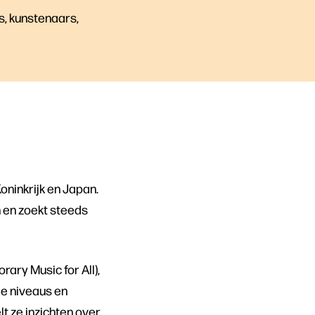
rs, kunstenaars,
oninkrijk en Japan.
 en zoekt steeds
ary Music for All),
le niveaus en
t ze inzichten over