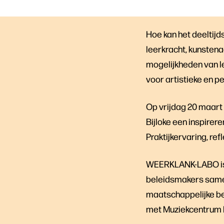
Hoe kan het deeltijd
leerkracht, kunsten
mogelijkheden van l
voor artistieke en 
Op vrijdag 20 maart
Bijloke een inspirer
Praktijkervaring, re
WEERKLANK-LABO is e
beleidsmakers samen
maatschappelijke be
met Muziekcentrum D