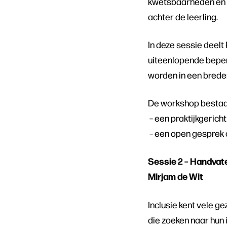
kwetsbaarheden en l
achter de leerling.
In deze sessie deel
uiteenlopende beper
worden in een brede
De workshop bestaat
– een praktijkgerich
– een open gesprek 
Sessie 2 – Handvate
Mirjam de Wit
Inclusie kent vele g
die zoeken naar hun 