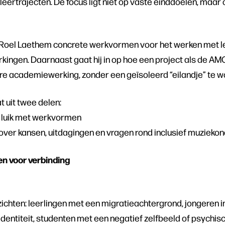
eertrajecten. De focus ligt niet op vaste einddoelen, maar
t Roel Laethem concrete werkvormen voor het werken met l
kingen. Daarnaast gaat hij in op hoe een project als de AM
re academiewerking, zonder een geïsoleerd “eilandje” te w
 uit twee delen:
t luik met werkvormen
over kansen, uitdagingen en vragen rond inclusief muzieko
n voor verbinding
ezichten: leerlingen met een migratieachtergrond, jongeren 
identiteit, studenten met een negatief zelfbeeld of psychi