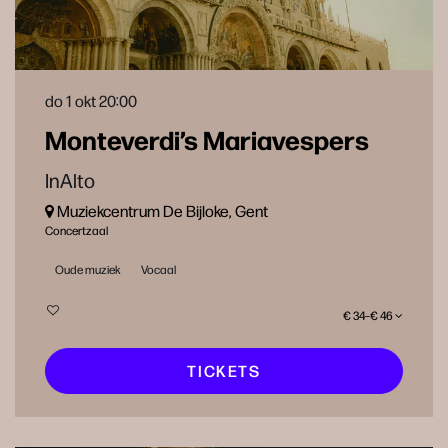
do 1 okt
20:00
Monteverdi’s Mariavespers
InAlto
Muziekcentrum De Bijloke, Gent
Concertzaal
Oude muziek
Vocaal
€ 34–€ 46
TICKETS