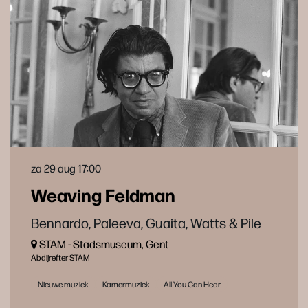
za 29 aug
17:00
Weaving Feldman
Bennardo, Paleeva, Guaita, Watts & Pile
STAM - Stads­mu­se­um, Gent
Abdijrefter STAM
Nieuwe muziek
Kamermuziek
All You Can Hear