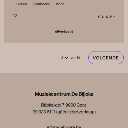
Klassiek
Symfonisch
Piano
€ 34–€ 46
uitverkocht
VOLGENDE
van 14
Muziekcentrum De Bijloke
Bijlokekaai 7, 9000 Gent
09 323 61 11 (géén ticketverkoop)
info@debijloke.be