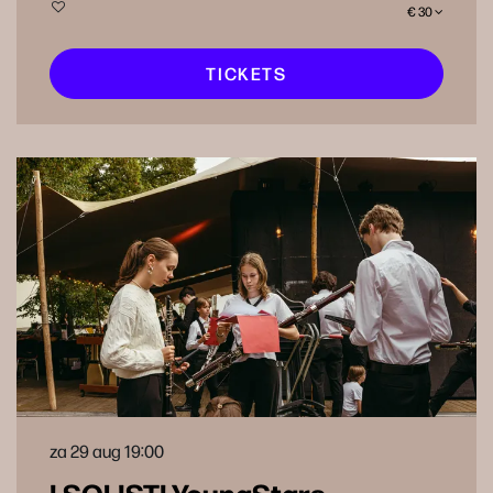
€ 30
TICKETS
za 29 aug
19:00
I SOLISTI YoungStars