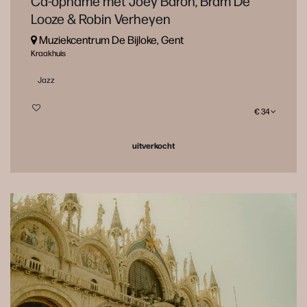
Cd-opname met Joey Baron, Bram De
Looze & Robin Verheyen
Muziekcentrum De Bijloke, Gent
Kraakhuis
Jazz
€ 34
uitverkocht