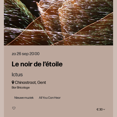
za 26 sep
20:00
Le noir de l’étoile
Ictus
Chinastraat, Gent
Bar Bricolage
Nieuwe muziek
All You Can Hear
€ 30