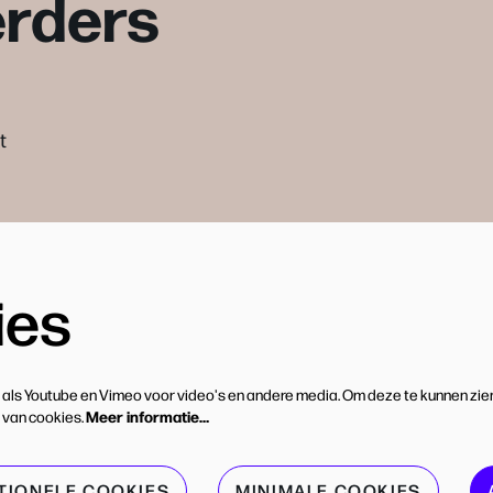
erders
t
ies
 als Youtube en Vimeo voor video's en andere media. Om deze te kunnen zie
Meer informatie…
 van cookies.
TIONELE COOKIES
MINIMALE COOKIES