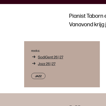
Pianist Taborn e
Vanavond krijg j
reeks:
SodiGent 26 | 27
Jazz 26 | 27
JAZZ