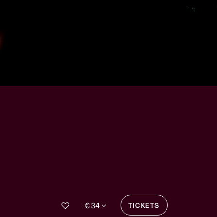
€ 34
TICKETS