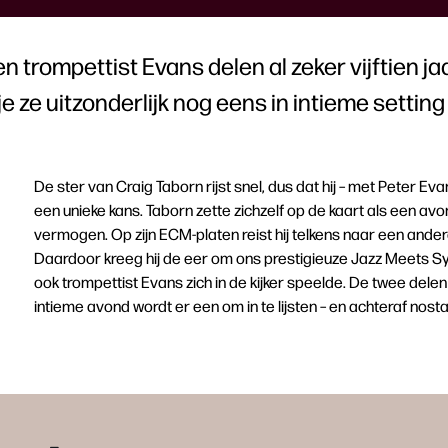
n trompettist Evans delen al zeker vijftien j
e ze uitzonderlijk nog eens in intieme setting 
De ster van Craig Taborn rijst snel, dus dat hij – met Peter Evans
een unieke kans. Taborn zette zichzelf op de kaart als een av
vermogen. Op zijn ECM-platen reist hij telkens naar een andere w
Daardoor kreeg hij de eer om ons prestigieuze Jazz Meets Sy
ook trompettist Evans zich in de kijker speelde. De twee delen
intieme avond wordt er een om in te lijsten – en achteraf nosta