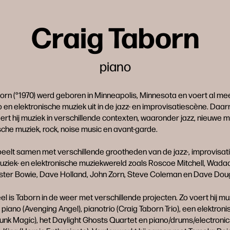
Craig Taborn
piano
orn (°1970) werd geboren in Minneapolis, Minnesota en voert al me
o en elektronische muziek uit in de jazz- en improvisatiescène. Daa
t hij muziek in verschillende contexten, waaronder jazz, nieuwe m
sche muziek, rock, noise music en avant-garde.
eelt samen met verschillende grootheden van de jazz-, improvisati
ziek- en elektronische muziekwereld zoals Roscoe Mitchell, Wada
ester Bowie, Dave Holland, John Zorn, Steve Coleman en Dave Dou
 is Taborn in de weer met verschillende projecten. Zo voert hij muz
 piano (Avenging Angel), pianotrio (Craig Taborn Trio), een elektroni
Junk Magic), het Daylight Ghosts Quartet en piano/drums/electroni