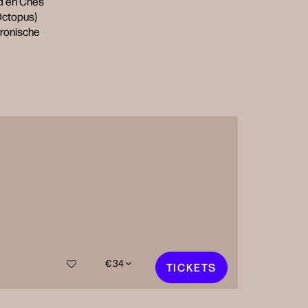
id en Ches
(Octopus)
tronische
€ 34
TICKETS