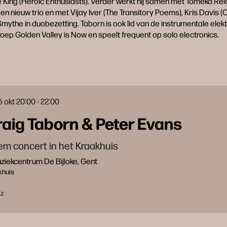
King (Heroic Enthusiasts). Verder werkt hij samen met Tomeka Re
een nieuw trio en met Vijay Iver (The Transitory Poems), Kris Davis 
mythe in duobezetting. Taborn is ook lid van de instrumentale elek
oep Golden Valley is Now en speelt frequent op solo electronics.
5 okt
20:00 - 22:00
aig Taborn & Peter Evans
iem concert in het Kraakhuis
iekcentrum De Bijloke, Gent
khuis
zz