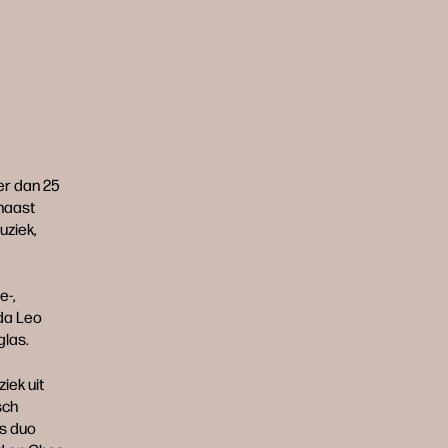
er dan 25
rnaast
uziek,
e-,
da Leo
glas.
iek uit
sch
cs duo