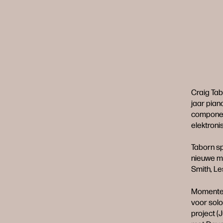
Craig Tab
jaar pian
componeer
elektroni
Taborn sp
nieuwe mu
Smith, L
Momenteel
voor solo
project (