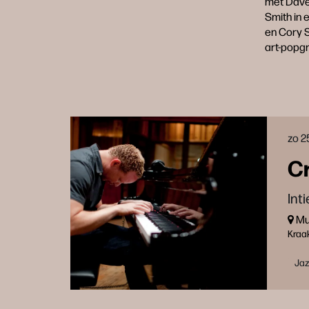
met Dave 
Smith in 
en Cory S
art-popgr
zo 2
Cr
Int
Muz
Kraa
Ja