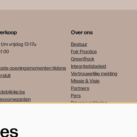
verkoop
Over ons
t/m vrijdag 13-17u
Bestuur
61 00
Fair Practice
GreenTrack
Integriteitsbeleid
ste openingsmomenten tijdens
Vertrouwelijke melding
sluit
Missie & Visie
Partners
debijloke.be
Pers
psvoorwaarden
Privacyverklaring
Vrijwilligers
Vacatures
ies