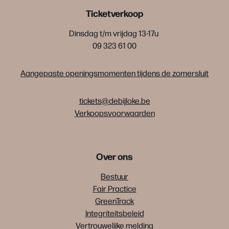
Ticketverkoop
Dinsdag t/m vrijdag 13-17u
09 323 61 00
Aangepaste openingsmomenten tijdens de zomersluit
tickets@debijloke.be
Verkoopsvoorwaarden
Over ons
Bestuur
Fair Practice
GreenTrack
Integriteitsbeleid
Vertrouwelijke melding