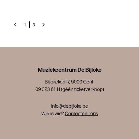
1
3
Muziekcentrum De Bijloke
Bijlokekaai 7, 9000 Gent
09 323 61 11 (géén ticketverkoop)
info@debijloke.be
Wie is wie?
Contacteer ons