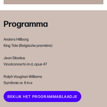
Programma
Anders Hillborg
King Tide (Belgische première)
Jean Sibelius
Vioolconcerto in d, opus 47
Ralph Vaughan Williams
Symfonie nr. 6 in e
BEKIJK HET PROGRAMMABLAADJE