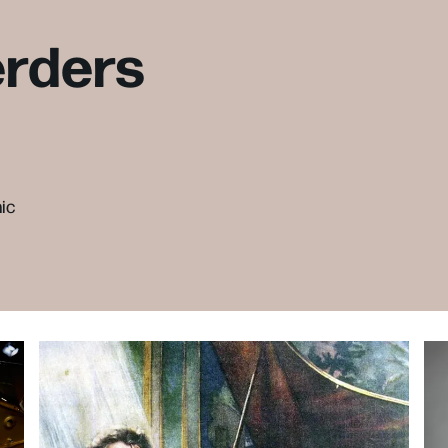
erders
ic