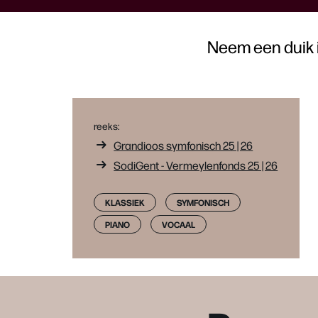
Neem een duik 
reeks:
Grandioos symfonisch 25 | 26
SodiGent - Vermeylenfonds 25 | 26
KLASSIEK
SYMFONISCH
PIANO
VOCAAL