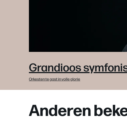
Grandioos symfonis
Orkesten te gast in volle glorie
Anderen beke