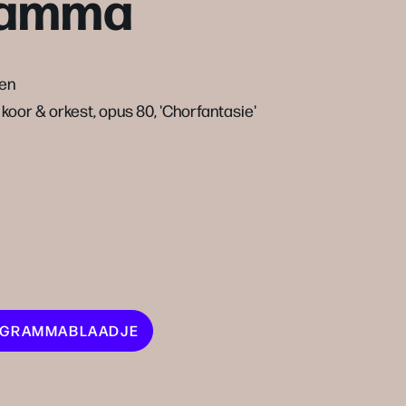
ramma
en
 koor & orkest, opus 80, 'Chorfantasie'
ROGRAMMABLAADJE