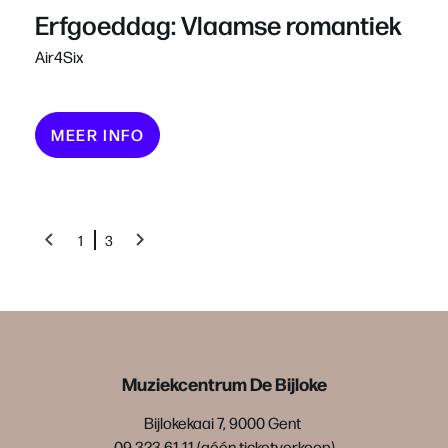
Erfgoeddag: Vlaamse romantiek
Air4Six
MEER INFO
1
3
Muziekcentrum De Bijloke
Bijlokekaai 7, 9000 Gent
09 323 61 11 (géén ticketverkoop)