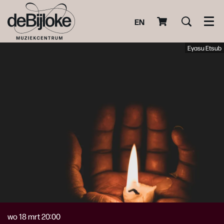
EN
Men
Eyasu Etsub
wo 18 mrt
20:00