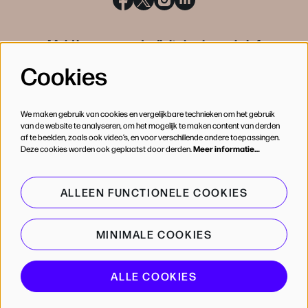
Meld je aan voor de digitale nieuwsbrief
Cookies
INSCHRIJVEN
We maken gebruik van cookies en vergelijkbare technieken om het gebruik
van de website te analyseren, om het mogelijk te maken content van derden
af te beelden, zoals ook video’s, en voor verschillende andere toepassingen.
Deze cookies worden ook geplaatst door derden.
Meer informatie…
ALLEEN FUNCTIONELE COOKIES
MINIMALE COOKIES
© de Bijloke
ALLE COOKIES
Powered by
CultureSuite