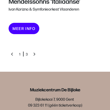
Mendelssohns ‘Italiaanse’
Ivan Karizna & Symfonieorkest Vlaanderen
MEER INFO
1
3
Muziekcentrum De Bijloke
Bijlokekaai 7, 9000 Gent
09 323 61 11 (géén ticketverkoop)