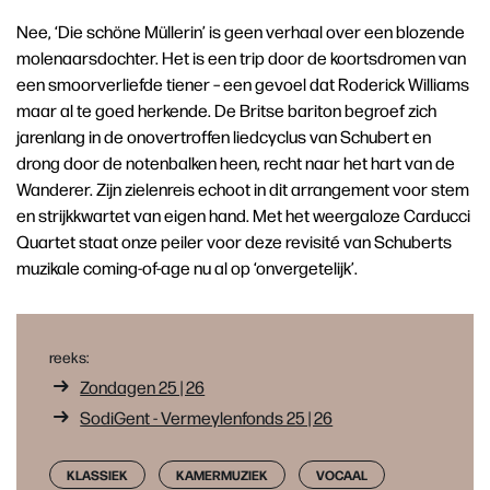
Nee, ‘Die schöne Müllerin’ is geen verhaal over een blozende
molenaarsdochter. Het is een trip door de koortsdromen van
een smoorverliefde tiener – een gevoel dat Roderick Williams
maar al te goed herkende. De Britse bariton begroef zich
jarenlang in de onovertroffen liedcyclus van Schubert en
drong door de notenbalken heen, recht naar het hart van de
Wanderer. Zijn zielenreis echoot in dit arrangement voor stem
en strijkkwartet van eigen hand. Met het weergaloze Carducci
Quartet staat onze peiler voor deze revisité van Schuberts
muzikale coming-of-age nu al op ‘onvergetelijk’.
reeks:
Zondagen 25 | 26
SodiGent - Vermeylenfonds 25 | 26
KLASSIEK
KAMERMUZIEK
VOCAAL