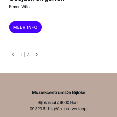
Emma Wills
MEER INFO
1
3
Muziekcentrum De Bijloke
Bijlokekaai 7, 9000 Gent
09 323 61 11 (géén ticketverkoop)