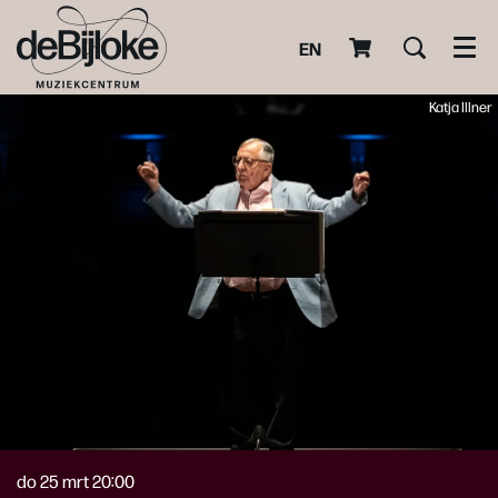
EN
Men
Katja Illner
do 25 mrt
20:00