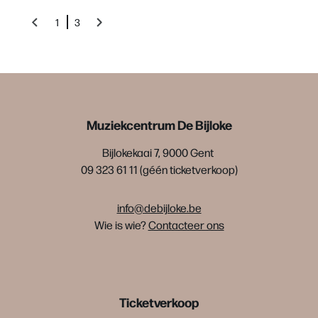
1
3
Muziekcentrum De Bijloke
Bijlokekaai 7, 9000 Gent
09 323 61 11 (géén ticketverkoop)
info@debijloke.be
Wie is wie?
Contacteer ons
Ticketverkoop