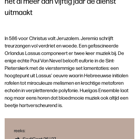
het al meer dan vijftig jaar de dienst
uitmaakt
In 586 voor Christus valt Jeruzalem. Jeremia schrijft
treurzangen vol verdriet en woede. Een gefascineerde
Orlandus Lassus componeert er twee keer muziek bij. De
enige echte Paul Van Nevel belooft euforie in de Sint-
Pieterskerk met de vierstemmige set lamentaties: een
hoogtepunt uit Lassus' oeuvre waarin Hebreeuwse initialen
rafelen tot miraculeuze melismen en krachtige metaforen
echoën in verpletterende polyfonie. Huelgas Ensemble laat
nog maar eens horen dat bloedmooie muziek ook altijd een
beetje hartverscheurend is.
reeks:
SodiGent 26 | 27