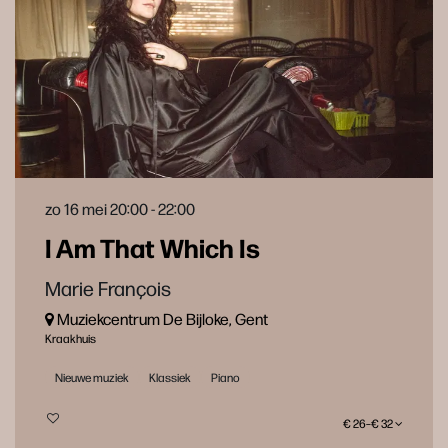
zo 16 mei
20:00 - 22:00
I Am That Which Is
Marie François
Muziekcentrum De Bijloke, Gent
Kraakhuis
Nieuwe muziek
Klassiek
Piano
€ 26–€ 32