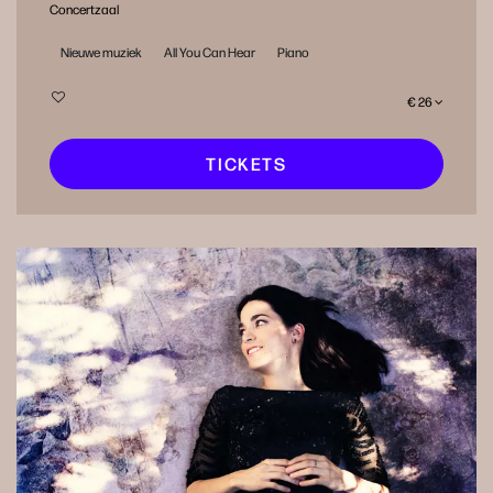
Concertzaal
Nieuwe muziek
All You Can Hear
Piano
€ 26
TICKETS