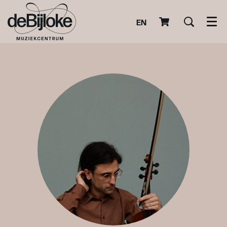
EN
Men