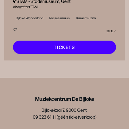
STAM - Stads­mu­se­um, Gent
Abdijrefter STAM
Bijloke Wonderland
Nieuwe muziek
Kamermuziek
€ 30
TICKETS
Muziekcentrum De Bijloke
Bijlokekaai 7, 9000 Gent
09 323 61 11 (géén ticketverkoop)