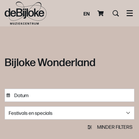
EN
Men
Bijloke Wonderland
Festivals en specials
MINDER FILTERS