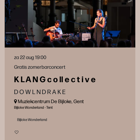
za 22 aug
19:00
Gratis zomerbarconcert
K L A N G c o ll e c t i v e
D O W L N D R A K E
Muziekcentrum De Bijloke, Gent
Bijloke Wonderland - Tent
Bijloke Wonderland