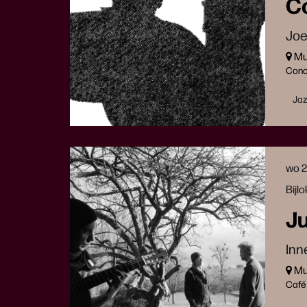
Co
Joe
Muz
Conc
Ja
wo 
Bijl
Ju
Inn
Muz
Café