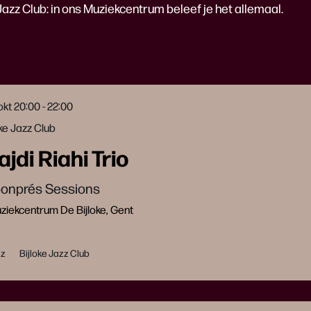
 Jazz Club: in ons Muziekcentrum beleef je het allemaal.
 okt
20:00 - 22:00
oke Jazz Club
jdi Riahi Trio
onprés Sessions
iekcentrum De Bijloke, Gent
zz
Bijloke Jazz Club