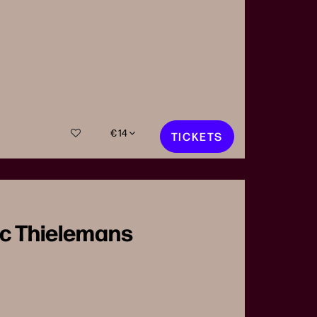
€ 14
TICKETS
ic Thielemans