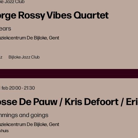
oke Jazz Club
rge Rossy Vibes Quartet
years
iekcentrum De Bijloke, Gent
zz
Bijloke Jazz Club
1 feb
20:00 - 21:30
sse De Pauw / Kris Defoort / Er
mings and goings
iekcentrum De Bijloke, Gent
khuis