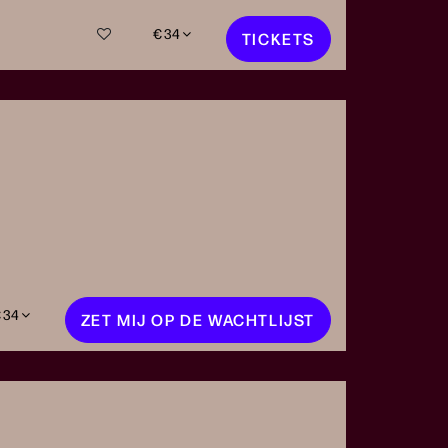
€ 34
TICKETS
 34
ZET MIJ OP DE WACHTLIJST