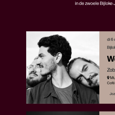
in de zwoele Bijloke
di 6
Bijl
Wa
Zab
Muz
Café
Ja