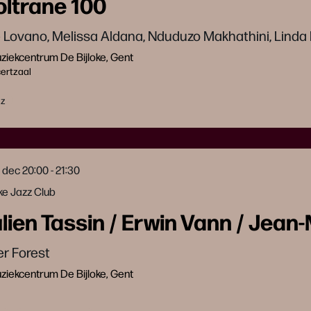
ltrane 100
 Lovano, Melissa Aldana, Nduduzo Makhathini, Linda 
iekcentrum De Bijloke, Gent
ertzaal
zz
2 dec
20:00 - 21:30
oke Jazz Club
lien Tassin / Erwin Vann / Jean
er Forest
iekcentrum De Bijloke, Gent