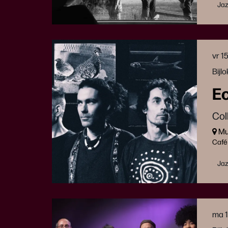
Ja
vr 1
Bijl
E
Col
Muz
Café
Ga
Ja
naar
pagina:
ma 1