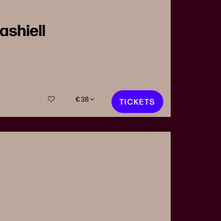
ashiell
€ 38
TICKETS