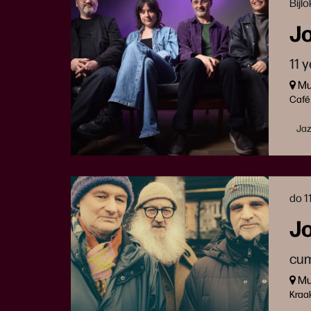
Bijl
Jo
11 
Muz
Café
Ja
do 1
Jo
cum
Muz
Kraa