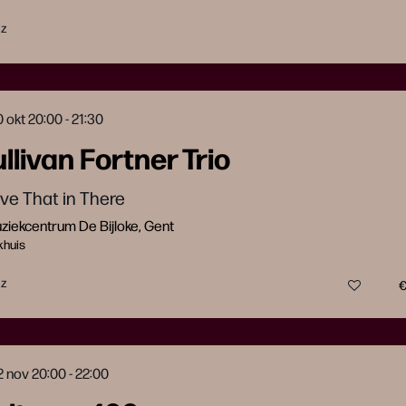
zz
0 okt
20:00 - 21:30
llivan Fortner Trio
ve That in There
iekcentrum De Bijloke, Gent
khuis
zz
€
2 nov
20:00 - 22:00