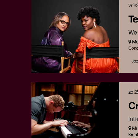
vr 2
Te
We 
Muz
Conc
Ja
zo 2
Cr
Int
Muz
Kraa