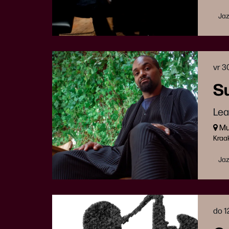
Ja
vr 3
Su
Lea
Muz
Kraa
Ja
do 1