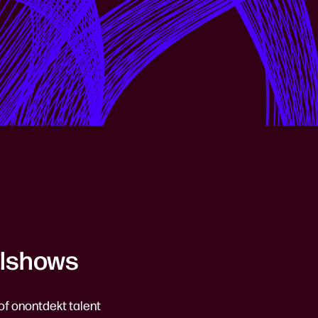
alshows
of onontdekt talent