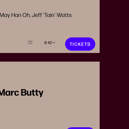
May Han Oh, Jeff 'Tain' Watts
€ 42
TICKETS
-Marc Butty