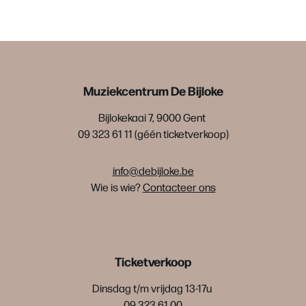
Muziekcentrum De Bijloke
Bijlokekaai 7, 9000 Gent
09 323 61 11 (géén ticketverkoop)
info@debijloke.be
Wie is wie?
Contacteer ons
Ticketverkoop
Dinsdag t/m vrijdag 13-17u
09 323 61 00