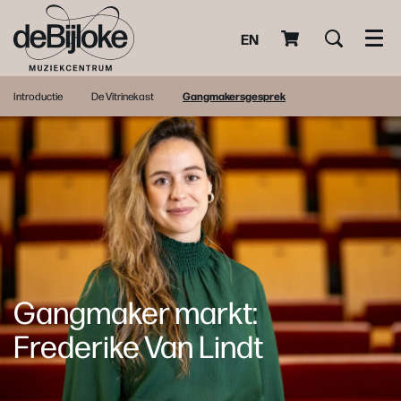
EN
Men
Introductie
De Vitrinekast
Gangmakersgesprek
Gangmaker markt:
Frederike Van Lindt