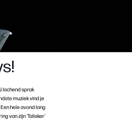
Inzoomen
ys!
Al lachend sprak
ndste muziek vind je
. Een hele avond lang
 van zijn 'Talisker'