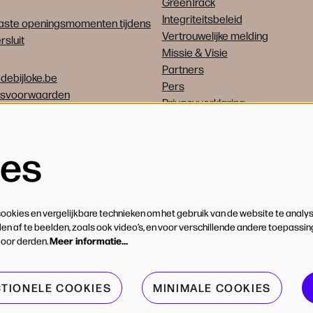
GreenTrack
Integriteitsbeleid
ste openingsmomenten tijdens
Vertrouwelijke melding
sluit
Missie & Visie
Partners
debijloke.be
Pers
psvoorwaarden
Privacyverklaring
Vrijwilligers
Vacatures
ies
okies en vergelijkbare technieken om het gebruik van de website te analys
n af te beelden, zoals ook video’s, en voor verschillende andere toepassi
Meer informatie…
door derden.
CTIONELE COOKIES
MINIMALE COOKIES