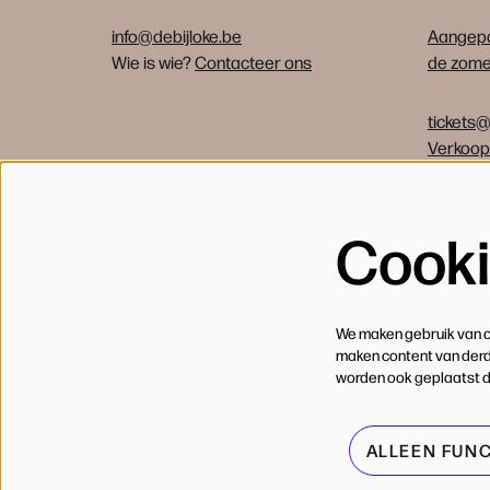
info@debijloke.be
Aangepa
Wie is wie?
Contacteer ons
de zomer
tickets@
Verkoo
Cook
We maken gebruik van co
maken content van derde
worden ook geplaatst 
ALLEEN FUN