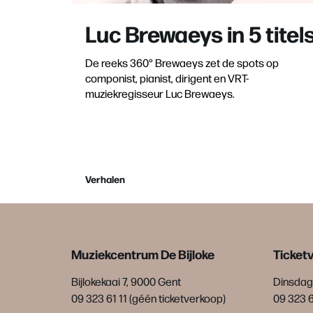
Luc Brewaeys in 5 titel
De reeks 360° Brewaeys zet de spots op
componist, pianist, dirigent en VRT-
muziekregisseur Luc Brewaeys.
Verhalen
Muziekcentrum De Bijloke
Ticket
Bijlokekaai 7, 9000 Gent
Dinsdag 
09 323 61 11 (géén ticketverkoop)
09 323 