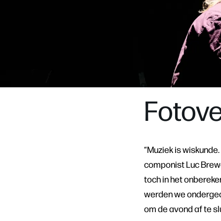
Inzoomen
Fotove
“Muziek is wiskunde. 
componist Luc Brewa
toch in het onbereke
werden we ondergedom
om de avond af te sl