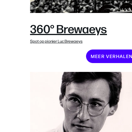
360° Brewaeys
Spot op pionier Luc Brewaeys
MEER VERHALE