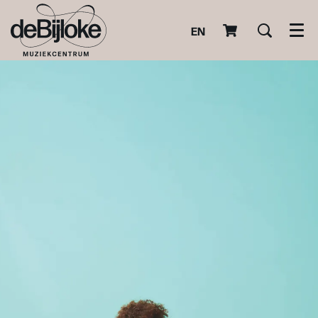
EN
Men