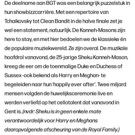
De deelname aan BGT was een belangrijk puzzelstuk in
hun showbizzcarrière. Met een repertoire van
Tchaikovsky tot Clean Bandit in de halve finale zet je
wel een statement, natuurlijk. De Kanneh-Masons zijn
here to stay, en met hier bedoelen we de klassieke én
de populaire muziekwereld. Ze zijn overal. De muzikale
hoofdrol vanavond, de 25-jarige Sheku Kanneh-Mason,
kreeg de eer om de toenmalige Duke en Duchess of
Sussex -ook bekend als Harry en Meghan- te
begeleiden naar hun ‘happily ever after’. Twee miljard
mensen volgden de huwelijksceremonie live en
werden verliefd op het cellotalent dat vanavond in
Gent is.
(nvdr: Sheku is in geen enkele mate
verantwoordelijk voor Harry en Meghans
daaropvolgende afscheuring van de Royal Family.)