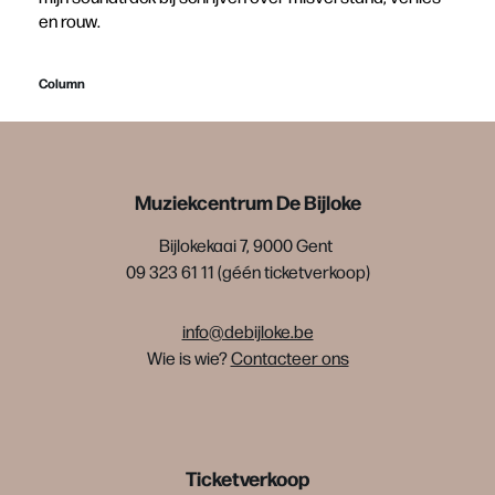
en rouw.
Column
Muziekcentrum De Bijloke
Bijlokekaai 7, 9000 Gent
09 323 61 11 (géén ticketverkoop)
info@debijloke.be
Wie is wie?
Contacteer ons
Ticketverkoop