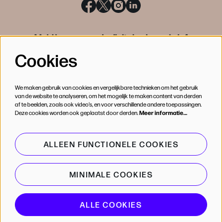
Meld je aan voor de digitale nieuwsbrief
Cookies
INSCHRIJVEN
We maken gebruik van cookies en vergelijkbare technieken om het gebruik
van de website te analyseren, om het mogelijk te maken content van derden
af te beelden, zoals ook video’s, en voor verschillende andere toepassingen.
Deze cookies worden ook geplaatst door derden.
Meer informatie…
ALLEEN FUNCTIONELE COOKIES
MINIMALE COOKIES
© de Bijloke
ALLE COOKIES
Powered by
CultureSuite