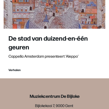
De stad van duizend-en-één
geuren
Cappella Amsterdam presenteert ‘Aleppo’
Verhalen
Muziekcentrum De Bijloke
Bijlokekaai 7, 9000 Gent