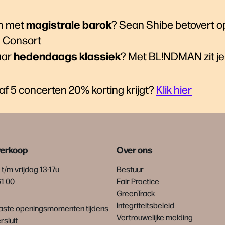
magistrale barok
n met
? Sean Shibe betovert op 
 Consort
hedendaags klassiek
aar
? Met BL!NDMAN zit je 
naf 5 concerten 20% korting krijgt?
Klik hier
verkoop
Over ons
t/m vrijdag 13-17u
Bestuur
61 00
Fair Practice
GreenTrack
Integriteitsbeleid
ste openingsmomenten tijdens
Vertrouwelijke melding
sluit