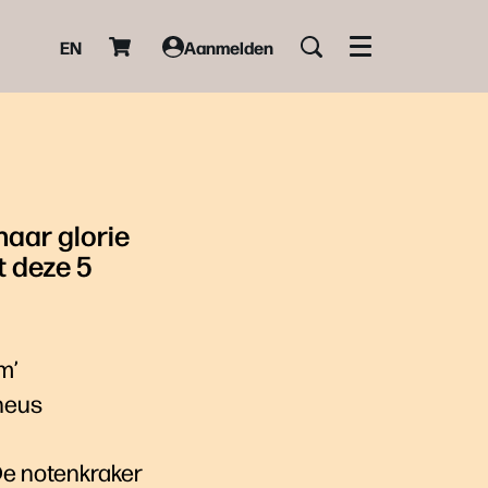
EN
Aanmelden
Menu
haar glorie
t deze 5
m’
 heus
De notenkraker