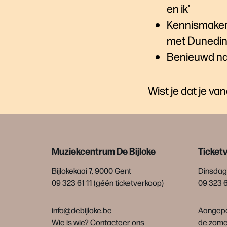
en ik'
Kennismake
met Dunedin
Benieuwd n
Wist je dat je va
Muziekcentrum De Bijloke
Ticket
Bijlokekaai 7, 9000 Gent
Dinsdag 
09 323 61 11 (géén ticketverkoop)
09 323 
info@debijloke.be
Aangepa
Wie is wie?
Contacteer ons
de zomer