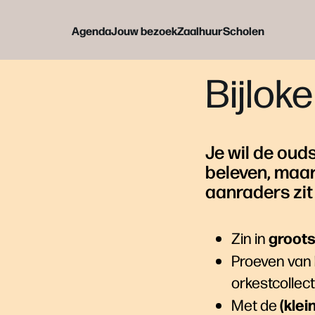
Agenda
Jouw bezoek
Zaalhuur
Scholen
Bijlok
Je wil de ouds
beleven, maar
aanraders zit
groots
Zin in
Proeven van
orkestcollec
(klei
Met de