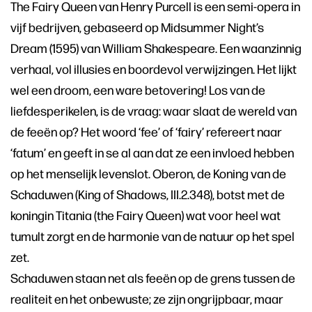
The Fairy Queen van Henry Purcell is een semi-opera in
vijf bedrijven, gebaseerd op Midsummer Night’s
Dream (1595) van William Shakespeare. Een waanzinnig
verhaal, vol illusies en boordevol verwijzingen. Het lijkt
wel een droom, een ware betovering! Los van de
liefdesperikelen, is de vraag: waar slaat de wereld van
de feeën op? Het woord ‘fee’ of ‘fairy’ refereert naar
‘fatum’ en geeft in se al aan dat ze een invloed hebben
op het menselijk levenslot. Oberon, de Koning van de
Schaduwen (King of Shadows, III.2.348), botst met de
koningin Titania (the Fairy Queen) wat voor heel wat
tumult zorgt en de harmonie van de natuur op het spel
zet.
Schaduwen staan net als feeën op de grens tussen de
realiteit en het onbewuste; ze zijn ongrijpbaar, maar