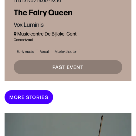
Thu 13 Nov
19:00 - 22:10
The Fairy Queen
Vox Luminis
Music centre De Bijloke, Gent
Concertzaal
Early music
Vocal
Muziektheater
PAST EVENT
MORE STORIES