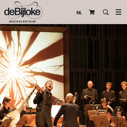
NL
Men