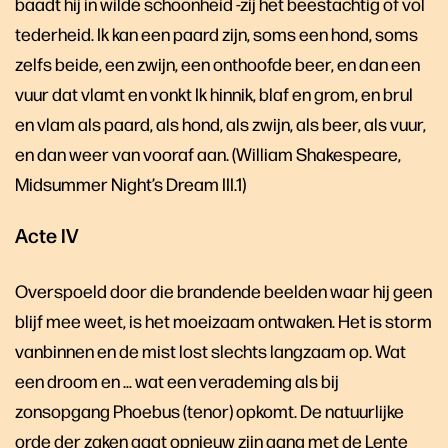
baadt hij in wilde schoonheid -zij het beestachtig of vol
tederheid. Ik kan een paard zijn, soms een hond, soms
zelfs beide, een zwijn, een onthoofde beer, en dan een
vuur dat vlamt en vonkt Ik hinnik, blaf en grom, en brul
en vlam als paard, als hond, als zwijn, als beer, als vuur,
en dan weer van vooraf aan. (William Shakespeare,
Midsummer Night’s Dream III.1)
Acte IV
Overspoeld door die brandende beelden waar hij geen
blijf mee weet, is het moeizaam ontwaken. Het is storm
vanbinnen en de mist lost slechts langzaam op. Wat
een droom en … wat een verademing als bij
zonsopgang Phoebus (tenor) opkomt. De natuurlijke
orde der zaken gaat opnieuw zijn gang met de Lente