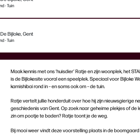
d - Tuin
De Bijloke, Gent
d - Tuin
Maak kennis met ons ‘huisdier’ Ratje en zijn woonplek, het ST
is de Bijlokesite vooral een speelplek. Speciaal voor Bijloke Won
kamishibai rond in – en soms ook om – de tuin.
Ratje vertelt jullie honderduit over hoe hij zijn nieuwsgierige 
geschiedenis van Gent. Op zoek naar geheime plekjes of de l
zin om pootje te baden? Ratje toont je de weg.
Bij mooi weer vindt deze voorstelling plaats in de boomgaard 