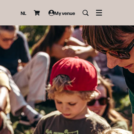
NL
My venue
Menu