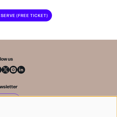
SERVE (FREE TICKET)
llow us
wsletter
SIGN UP