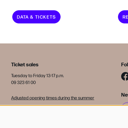
DATA & TICKETS
RE
Ticket sales
Fo
Tuesday to Friday 13-17 p.m.
09 323 61 00
Ne
Adjusted opening times during the summer
tickets@debijloke.be
Terms of sale