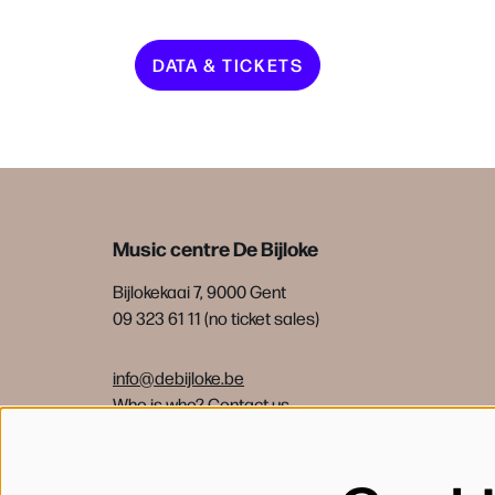
DATA & TICKETS
Music centre De Bijloke
Bijlokekaai 7, 9000 Gent
09 323 61 11 (no ticket sales)
info@debijloke.be
Who is who?
Contact us