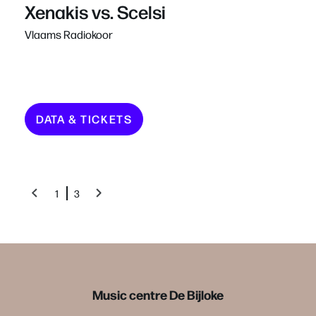
Xenakis vs. Scelsi
Vlaams Radiokoor
DATA & TICKETS
1
3
Music centre De Bijloke