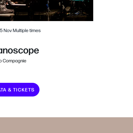
15 Nov
Multiple times
anoscope
o Compagnie
ATA & TICKETS