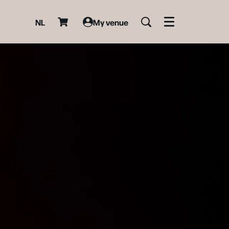
NL
My venue
Menu