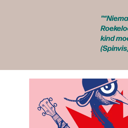
“Nieman
Roekeloo
kind moe
(Spinvis