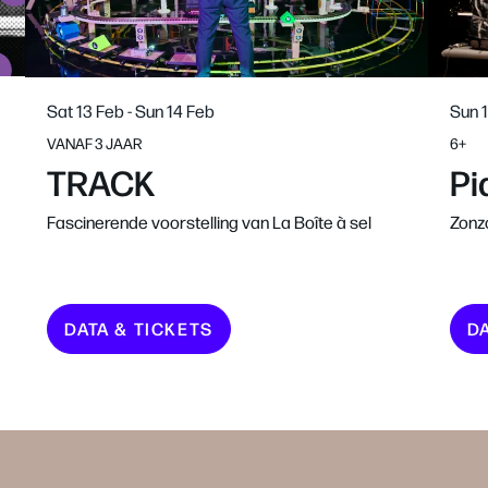
Sat 13 Feb
-
Sun 14 Feb
Sun 
VANAF 3 JAAR
6+
TRACK
Pi
Fascinerende voorstelling van La Boîte à sel
Zonz
DATA & TICKETS
D