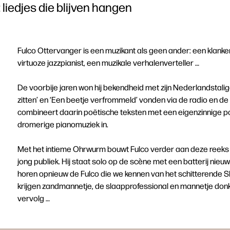
iedjes die blijven hangen
Fulco Ottervanger is een muzikant als geen ander: een klanken
virtuoze jazzpianist, een muzikale verhalenverteller …
De voorbije jaren won hij bekendheid met zijn Nederlandstalige 
zitten’ en ‘Een beetje verfrommeld’ vonden via de radio en d
combineert daarin poëtische teksten met een eigenzinnige p
dromerige pianomuziek in.
Met het intieme Ohrwurm bouwt Fulco verder aan deze reeks
jong publiek. Hij staat solo op de scène met een batterij nie
horen opnieuw de Fulco die we kennen van het schitterende
krijgen zandmannetje, de slaapprofessional en mannetje donke
vervolg …