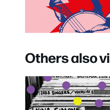
Others also 
Skip