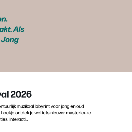
en.
akt. Als
e Jong
val 2026
tuurlijk muzikaal labyrint voor jong en oud
hoekje ontdek je wel iets nieuws: mysterieuze
ies, interacti…