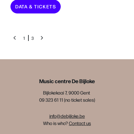
DATA & TICKETS
1
3
Music centre De Bijloke
Bijlokekaai 7, 9000 Gent
09 323 61 11 (no ticket sales)
info@debijloke.be
Who is who?
Contact us