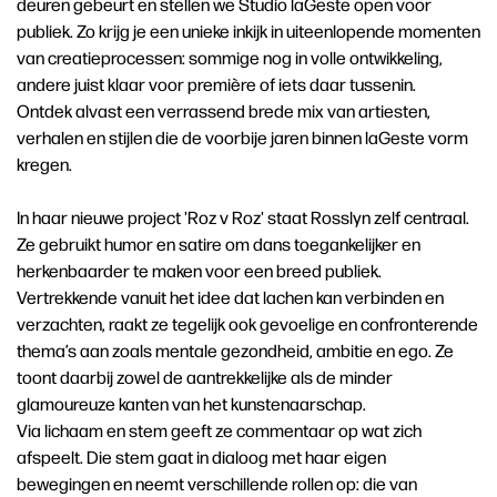
deuren gebeurt en stellen we Studio laGeste open voor
publiek. Zo krijg je een unieke inkijk in uiteenlopende momenten
van creatieprocessen: sommige nog in volle ontwikkeling,
andere juist klaar voor première of iets daar tussenin.
Ontdek alvast een verrassend brede mix van artiesten,
verhalen en stijlen die de voorbije jaren binnen laGeste vorm
kregen.
In haar nieuwe project 'Roz v Roz' staat Rosslyn zelf centraal.
Ze gebruikt humor en satire om dans toegankelijker en
herkenbaarder te maken voor een breed publiek.
Vertrekkende vanuit het idee dat lachen kan verbinden en
verzachten, raakt ze tegelijk ook gevoelige en confronterende
thema’s aan zoals mentale gezondheid, ambitie en ego. Ze
toont daarbij zowel de aantrekkelijke als de minder
glamoureuze kanten van het kunstenaarschap.
Via lichaam en stem geeft ze commentaar op wat zich
afspeelt. Die stem gaat in dialoog met haar eigen
bewegingen en neemt verschillende rollen op: die van