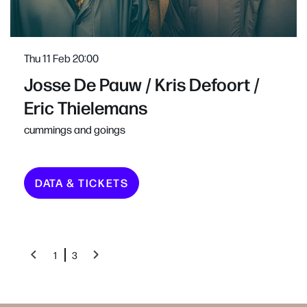
Thu 11 Feb
20:00
Josse De Pauw / Kris Defoort /
Eric Thielemans
cummings and goings
DATA & TICKETS
1
3