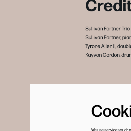
Credi
Sullivan Fortner Trio
Sullivan Fortner, pia
Tyrone Allen II, doub
Kayvon Gordon, dru
Cook
We use services such a