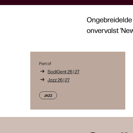
Ongebreidelde m
onvervalst ‘Ne
Part of
SodiGent 26 | 27
Jazz 26 | 27
JAZZ