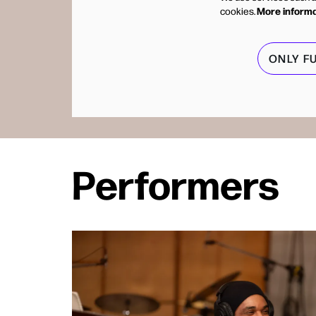
More inform
cookies.
ONLY F
Performers