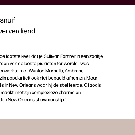
 snuif
oververdiend
de laatste keer dat je Sullivan Fortner in een zaaltje
een van de beste pianisten ter wereld’, was
 samenwerkte met Wynton Marsalis, Ambrose
 zijn populariteit ook niet bepaald afnemen. Maar
és in New Orleans waar hij de stiel leerde. Of zoals
ner maakt, met zijn complexloze charme en
sneden New Orleans showmanship.’