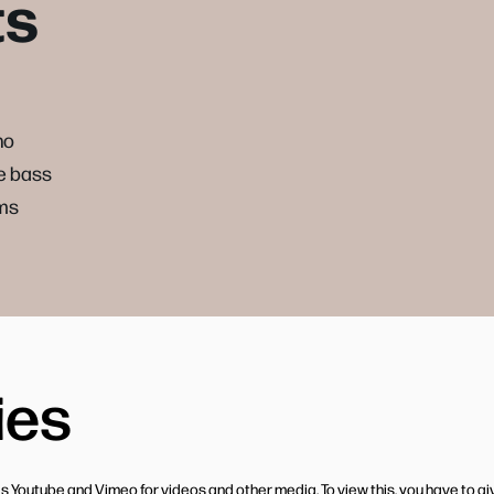
ts
no
le bass
ms
ies
s Youtube and Vimeo for videos and other media. To view this, you have to gi