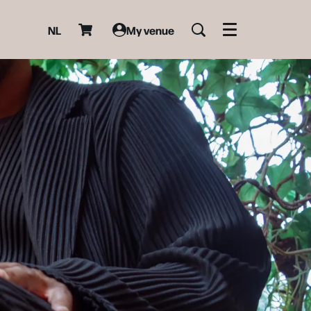
NL
My venue
Menu